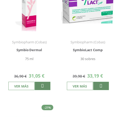
Symbiopharm (Cobas)
Symbiopharm (Cobas)
Symbio Dermal
SymbioLact Comp
75 ml
30 sobres
Precio
Precio
31,05 €
33,19 €
36,90 €
39,90 €
especial
especial
VER MÁS
VER MÁS
-21%