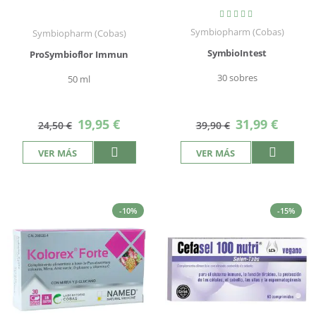
Valoración:
100%
Symbiopharm (Cobas)
Symbiopharm (Cobas)
SymbioIntest
ProSymbioflor Immun
30 sobres
50 ml
Precio
Precio
19,95 €
31,99 €
24,50 €
39,90 €
especial
especial
VER MÁS
VER MÁS
-10%
-15%