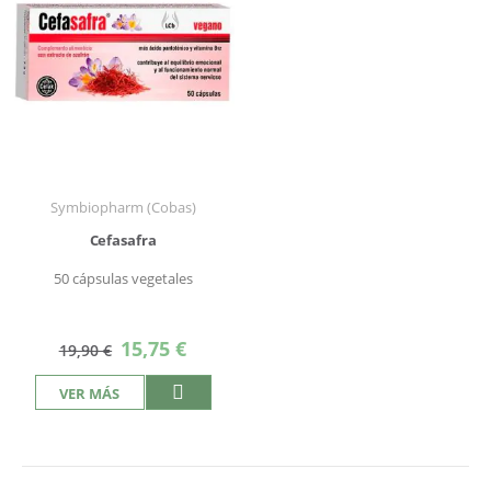
Symbiopharm (Cobas)
Cefasafra
50 cápsulas vegetales
Precio
15,75 €
19,90 €
especial
VER MÁS