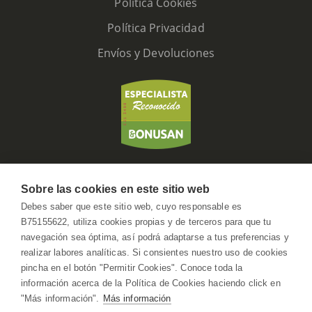
Política Cookies
Política Privacidad
Envíos y Devoluciones
Sobre las cookies en este sitio web
HerbolarioWeb © 2026. All Rights Reserved
Debes saber que este sitio web, cuyo responsable es
B75155622, utiliza cookies propias y de terceros para que tu
navegación sea óptima, así podrá adaptarse a tus preferencias y
realizar labores analíticas. Si consientes nuestro uso de cookies
pincha en el botón "Permitir Cookies". Conoce toda la
información acerca de la Política de Cookies haciendo click en
"Más información".
Más información