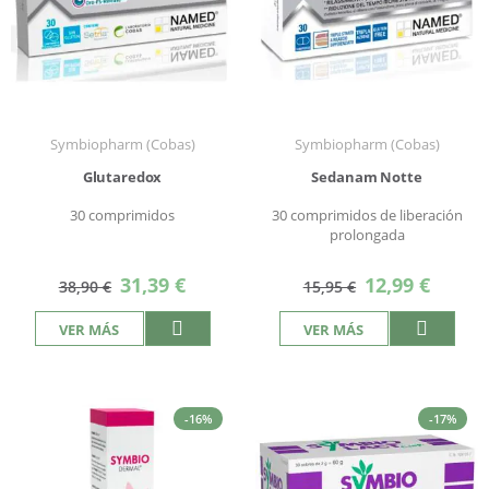
Symbiopharm (Cobas)
Symbiopharm (Cobas)
Glutaredox
Sedanam Notte
30 comprimidos
30 comprimidos de liberación
prolongada
Precio
Precio
31,39 €
12,99 €
38,90 €
15,95 €
especial
especial
VER MÁS
VER MÁS
-16%
-17%