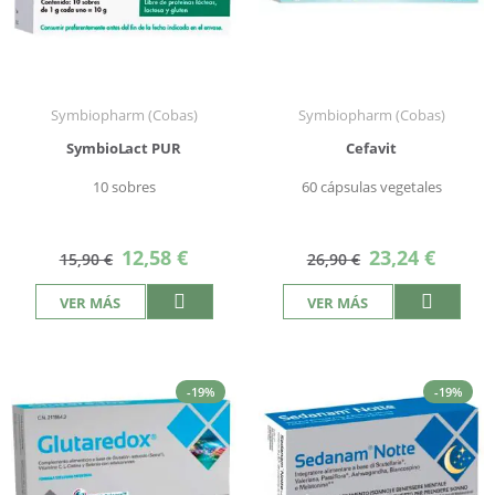
Symbiopharm (Cobas)
Symbiopharm (Cobas)
SymbioLact PUR
Cefavit
10 sobres
60 cápsulas vegetales
Precio
Precio
12,58 €
23,24 €
15,90 €
26,90 €
especial
especial
VER MÁS
VER MÁS
-19%
-19%