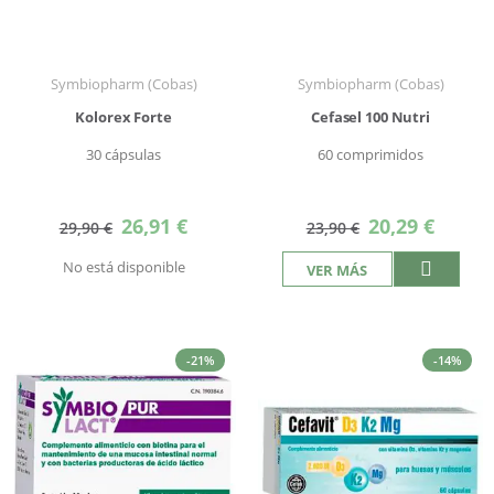
Symbiopharm (Cobas)
Symbiopharm (Cobas)
Kolorex Forte
Cefasel 100 Nutri
30 cápsulas
60 comprimidos
Precio
Precio
26,91 €
20,29 €
29,90 €
23,90 €
especial
especial
No está disponible
VER MÁS
-21%
-14%