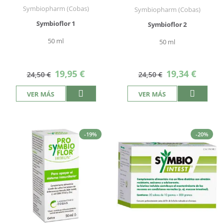
100%
Symbiopharm (Cobas)
Symbiopharm (Cobas)
Symbioflor 1
Symbioflor 2
50 ml
50 ml
Precio
Precio
19,95 €
19,34 €
24,50 €
24,50 €
especial
especial
VER MÁS
VER MÁS
-19%
-20%