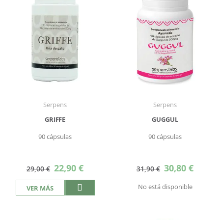
Serpens
Serpens
GRIFFE
GUGGUL
90 cápsulas
90 cápsulas
Precio
Precio
22,90 €
30,80 €
29,00 €
31,90 €
especial
especial
No está disponible
VER MÁS