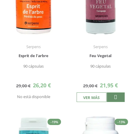
Serpens
Serpens
Esprit de l’arbre
Feu Vegetal
90 cápsulas
90 cápsulas
Precio
Precio
26,20 €
21,95 €
29,00 €
29,00 €
especial
especial
No está disponible
VER MÁS
-19%
-13%