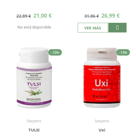
Precio
Precio
21,00 €
26,99 €
22,89 €
31,86 €
especial
especial
No está disponible
VER MÁS
-15%
-13%
Serpens
Serpens
TULSI
Uxi