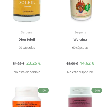
Serpens
Serpens
Dieu Soleil
Waraina
90 cápsulas
60 cápsulas
Precio
Precio
23,25 €
14,62 €
31,29 €
18,00 €
especial
especial
No está disponible
No está disponible
-10%
-24%