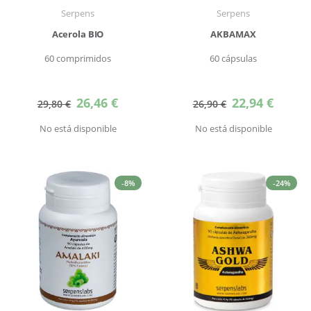
Serpens
Serpens
Acerola BIO
AKBAMAX
60 comprimidos
60 cápsulas
Precio
Precio
26,46 €
22,94 €
29,80 €
26,90 €
especial
especial
No está disponible
No está disponible
-8%
-24%