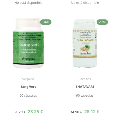
No está disponible
No está disponible
-26%
-19%
Serpens
Serpens
Sang Vert
SHATAVARI
90 cápsulas
90 cápsulas
Precio
Precio
23,25 €
28,12 €
31,29 €
34,90 €