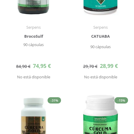
Serpens
Serpens
BrocoSulf
CATUABA
90 cápsulas
90 cápsulas
Precio
Precio
74,95 €
28,99 €
84,90 €
29,70 €
especial
especial
No está disponible
No está disponible
-31%
-15%