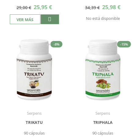
Precio
Precio
25,95 €
25,98 €
29,00 €
34,39 €
especial
especial
No está disponible
VER MÁS
-8%
-15%
Serpens
Serpens
TRIKATU
TRIPHALA
90 cápsulas
90 cápsulas