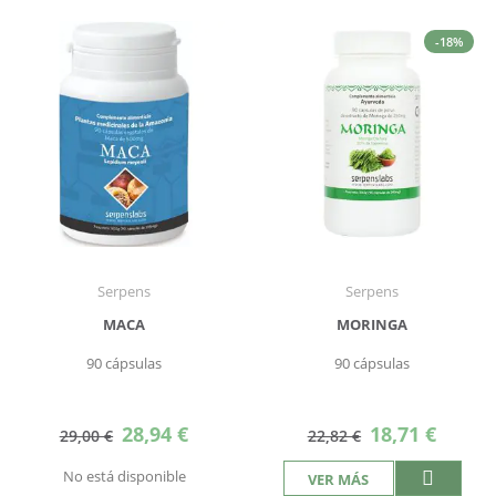
-18%
Serpens
Serpens
MACA
MORINGA
90 cápsulas
90 cápsulas
Precio
Precio
28,94 €
18,71 €
29,00 €
22,82 €
especial
especial
No está disponible
VER MÁS