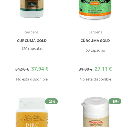
Serpens
Serpens
CÚRCUMA GOLD
CÚRCUMA GOLD
120 cápsulas
60 cápsulas
Precio
Precio
37,94 €
27,11 €
54,90 €
31,90 €
especial
especial
No está disponible
No está disponible
-26%
-19%