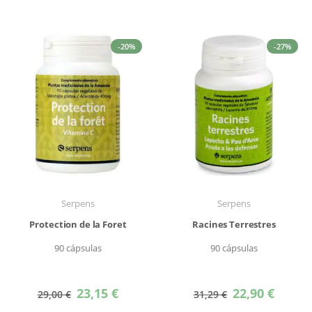
-20%
-27%
Serpens
Serpens
Protection de la Foret
Racines Terrestres
90 cápsulas
90 cápsulas
Precio
Precio
23,15 €
22,90 €
29,00 €
31,29 €
especial
especial