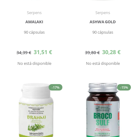
Serpens
Serpens
AMALAKI
ASHWA GOLD
90 cápsulas
90 cápsulas
Precio
Precio
31,51 €
30,28 €
34,39 €
39,80 €
especial
especial
No está disponible
No está disponible
-17%
-15%