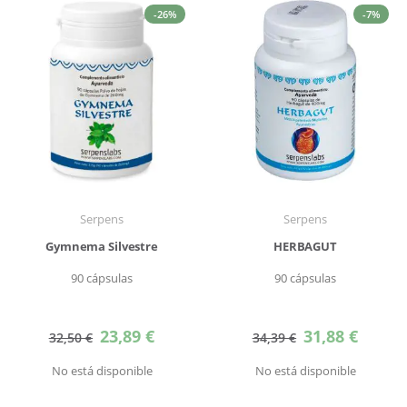
-26%
-7%
Serpens
Serpens
Gymnema Silvestre
HERBAGUT
90 cápsulas
90 cápsulas
Precio
Precio
23,89 €
31,88 €
32,50 €
34,39 €
especial
especial
No está disponible
No está disponible