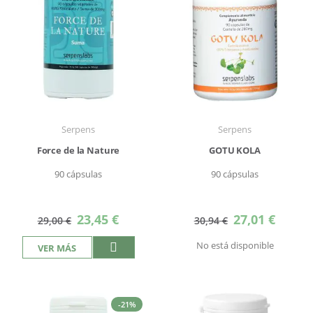
Serpens
Serpens
Force de la Nature
GOTU KOLA
90 cápsulas
90 cápsulas
Precio
Precio
23,45 €
27,01 €
29,00 €
30,94 €
especial
especial
No está disponible
VER MÁS
-21%