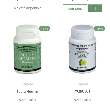
especial
especial
No está disponible
VER MÁS
-11%
-24%
Serpens
Serpens
Supra Human
TRIBULUS
90 cápsulas
90 cápsulas