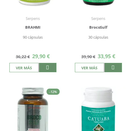
Serpens
Serpens
BRAHMI
BrocoSulf
90 cápsulas
30 cápsulas
Precio
Precio
29,90 €
33,95 €
36,22 €
39,90 €
especial
especial
VER MÁS
VER MÁS
-12%