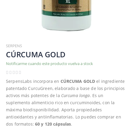
Saltar
al
SERPENS
comienzo
CÚRCUMA GOLD
de
Notificarme cuando este producto vuelva a stock
la
galería
de
SerpensLabs incorpora en
CÚRCUMA GOLD
el ingrediente
imágenes
patentado CurcuGreen, elaborado a base de los principios
activos más potentes de la
Curcuma longa
. Es un
suplemento alimenticio rico en curcuminoides, con la
máxima biodisponibilidad. Aporta propiedades
antioxidantes y antiinflamatorias. Lo puedes comprar en
dos formatos:
60 y 120 cápsulas
.