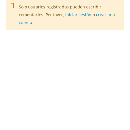
Solo usuarios registrados pueden escribir
comentarios. Por favor,
iniciar sesión
o
crear una
cuenta