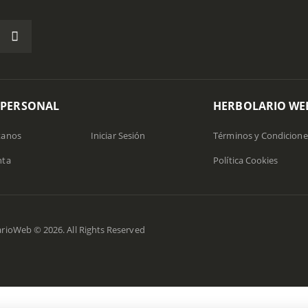
 PERSONAL
HERBOLARIO WE
tanos
Iniciar Sesión
Términos y Condicione
nta
Política Cookies
rioWeb © 2026. All Rights Reserved