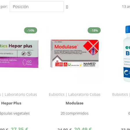
 por
13
ar
Fijar
Dirección
Descendente
-14%
-18%
s | Laboratorio Cobas
Eubiotics | Laboratorio Cobas
Eubiotics
Hepar Plus
Modulase
ápsulas vegetales
20 comprimidos
Precio
Precio
27,35 €
20,49 €
,90 €
24,90 €
33,9