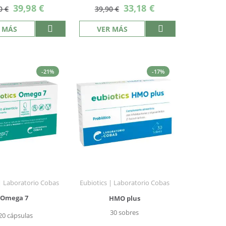
Precio
Precio
39,98 €
33,18 €
0 €
39,90 €
especial
especial
 MÁS
VER MÁS
-21%
-17%
 | Laboratorio Cobas
Eubiotics | Laboratorio Cobas
Omega 7
HMO plus
30 sobres
20 cápsulas