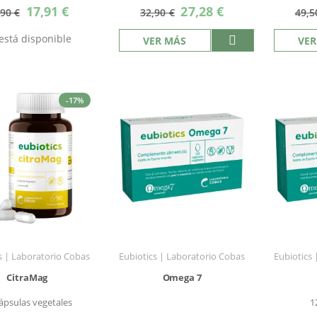
Precio
Precio
17,91 €
27,28 €
,90 €
32,90 €
49,5
especial
especial
está disponible
VER MÁS
VER
-17%
s | Laboratorio Cobas
Eubiotics | Laboratorio Cobas
Eubiotics
CitraMag
Omega 7
ápsulas vegetales
1