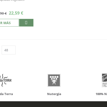
Precio
22,59 €
,90 €
especial
ER MÁS
da Terra
Nutergia
100% N