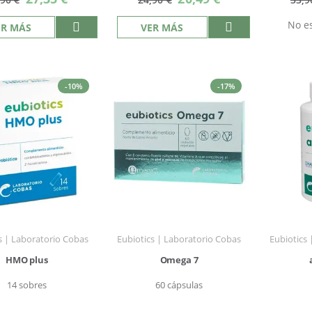
especial
especial
No es
ER MÁS
VER MÁS
-10%
-17%
s | Laboratorio Cobas
Eubiotics | Laboratorio Cobas
Eubiotics
HMO plus
Omega 7
14 sobres
60 cápsulas