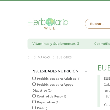
Vitaminas y Suplementos
Cosmétic
MARCAS
EUBIOTICS
EUB
NECESIDADES NUTRICIÓN
EU
Probióticos para Adultos
1
Cob
Probióticos para Apoyo
fav
Digestivo
2
lle
Control de Peso
1
Depurativo
1
Ya 
Piel
3