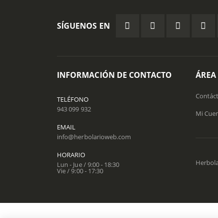
SÍGUENOS EN
INFORMACIÓN DE CONTACTO
ÁREA
Contác
TELÉFONO
943 099 932
Mi Cue
EMAIL
info@herbolarioweb.com
HORARIO
Herbola
Lun - Jue / 9:00 - 18:30
Vie / 9:00 - 17:30