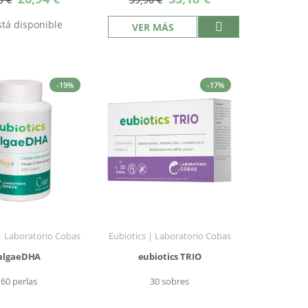
especial
especial
tá disponible
VER MÁS
-19%
-17%
 | Laboratorio Cobas
Eubiotics | Laboratorio Cobas
algaeDHA
eubiotics TRIO
60 perlas
30 sobres