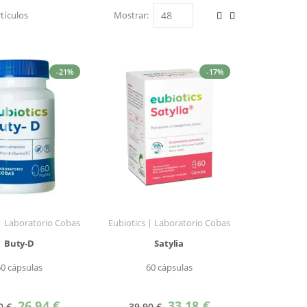
tículos
Mostrar
Ver
Parrilla
Lista
como
-21%
-17%
 | Laboratorio Cobas
Eubiotics | Laboratorio Cobas
Buty-D
Satylia
60 cápsulas
60 cápsulas
Precio
Precio
26,94 €
33,18 €
0 €
39,90 €