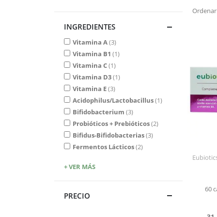
Ordenar
INGREDIENTES
Vitamina A
3
Vitamina B1
1
Vitamina C
1
Vitamina D3
1
Vitamina E
3
Acidophilus/Lactobacillus
1
Bifidobacterium
3
Probióticos + Prebióticos
2
Bifidus-Bifidobacterias
3
Fermentos Lácticos
2
Eubiotic
+ VER MÁS
60 c
PRECIO
31