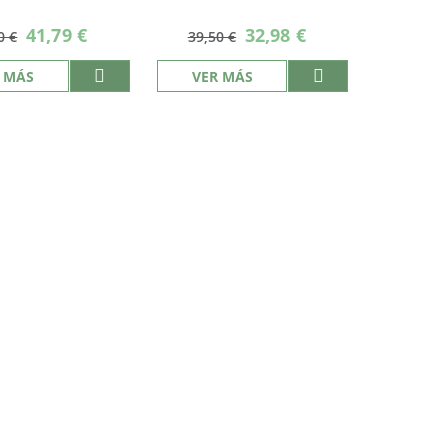
Precio
Precio
41,79 €
32,98 €
0 €
39,50 €
especial
especial
 MÁS
VER MÁS