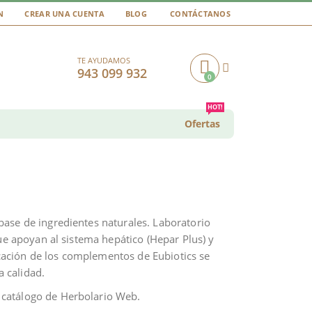
N
CREAR UNA CUENTA
BLOG
CONTÁCTANOS
TE AYUDAMOS
943 099 932
0
Cart
HOT!
Ofertas
base de ingredientes naturales. Laboratorio
ue apoyan al sistema hepático (Hepar Plus) y
ricación de los complementos de Eubiotics se
a calidad.
l catálogo de Herbolario Web.