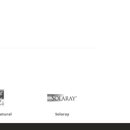
atural
Solaray
LCN