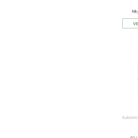
18
V
Eubiotic
60 c