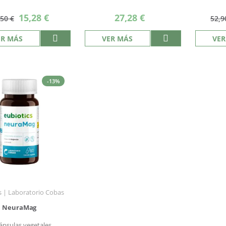
Precio
15,28 €
27,28 €
,50 €
52,9
especial
ER MÁS
VER MÁS
VER
-13%
s | Laboratorio Cobas
NeuraMag
ápsulas vegetales