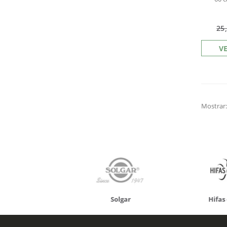
25
V
Mostrar
onusan
Solgar
Hifas 