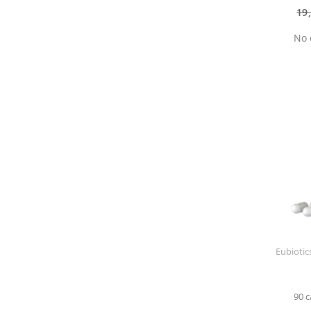
19
No 
Eubiotic
90 c