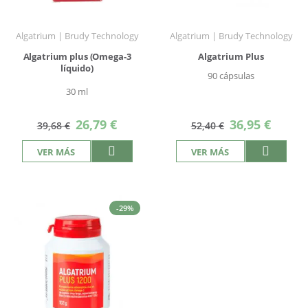
Algatrium | Brudy Technology
Algatrium | Brudy Technology
Algatrium plus (Omega-3
Algatrium Plus
líquido)
90 cápsulas
30 ml
Precio
Precio
26,79 €
36,95 €
39,68 €
52,40 €
especial
especial
VER MÁS
VER MÁS
-29%