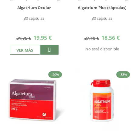
Algatrium Ocular
Algatrium Plus (cápsulas)
30 cápsulas
30 cápsulas
Precio
Precio
19,95 €
18,56 €
31,75 €
27,10 €
especial
especial
No está disponible
VER MÁS
-20%
-38%