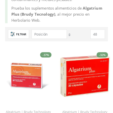
Prueba los suplementos alimenticios de
Algatrium
Plus (Brudy Tecnology)
, al mejor precio en
Herbolario Web.
FILTRAR
Fijar
Dirección
Descendente
-37%
-32%
Algatrium | Brudy Technology
Algatrium | Brudy Technology