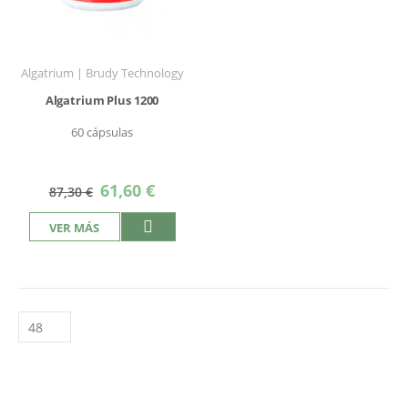
Algatrium | Brudy Technology
Algatrium Plus 1200
60 cápsulas
Precio
61,60 €
87,30 €
especial
VER MÁS