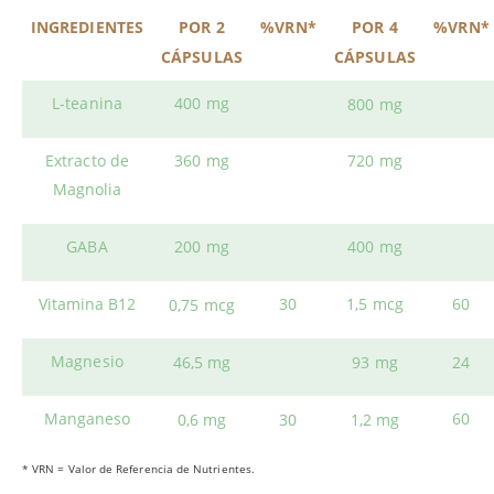
INGREDIENTES
POR 2
%VRN*
POR 4
%VRN*
CÁPSULAS
CÁPSULAS
L-teanina
400 mg
800 mg
Extracto de
360 mg
720 mg
Magnolia
GABA
200 mg
400 mg
Vitamina B12
30
1,5 mcg
60
0,75 mcg
Magnesio
46,5 mg
93 mg
24
Manganeso
60
0,6 mg
30
1,2 mg
* VRN = Valor de Referencia de Nutrientes.