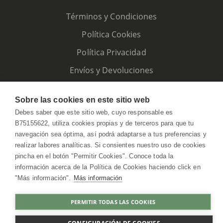
Términos y Condiciones
Política Cookies
Política Privacidad
Envíos y Devoluciones
Sobre las cookies en este sitio web
Debes saber que este sitio web, cuyo responsable es
B75155622, utiliza cookies propias y de terceros para que tu
navegación sea óptima, así podrá adaptarse a tus preferencias y
realizar labores analíticas. Si consientes nuestro uso de cookies
pincha en el botón "Permitir Cookies". Conoce toda la
información acerca de la Política de Cookies haciendo click en
"Más información".
Más información
HerbolarioWeb © 2026. All Rights Reserved
PERMITIR TODAS LAS COOKIES
COMPRAR