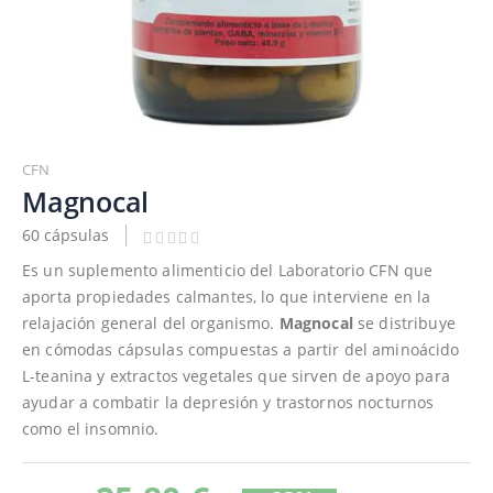
Saltar
al
CFN
comienzo
Magnocal
de
60 cápsulas
la
galería
Es un suplemento alimenticio del Laboratorio CFN que
de
aporta propiedades calmantes, lo que interviene en la
imágenes
relajación general del organismo.
Magnocal
se distribuye
en cómodas cápsulas compuestas a partir del aminoácido
L-teanina y extractos vegetales que sirven de apoyo para
ayudar a combatir la depresión y trastornos nocturnos
como el insomnio.