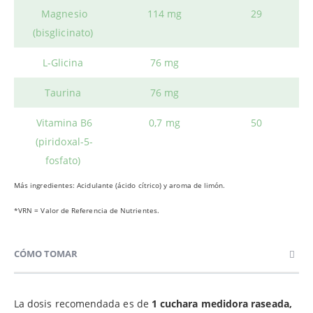
Magnesio
114 mg
29
(bisglicinato)
L-Glicina
76 mg
Taurina
76 mg
Vitamina B6
0,7 mg
50
(piridoxal-5-
fosfato)
Más ingredientes: Acidulante (ácido cítrico) y aroma de limón.
*VRN = Valor de Referencia de Nutrientes.
CÓMO TOMAR
La dosis recomendada es de
1 cuchara medidora raseada,