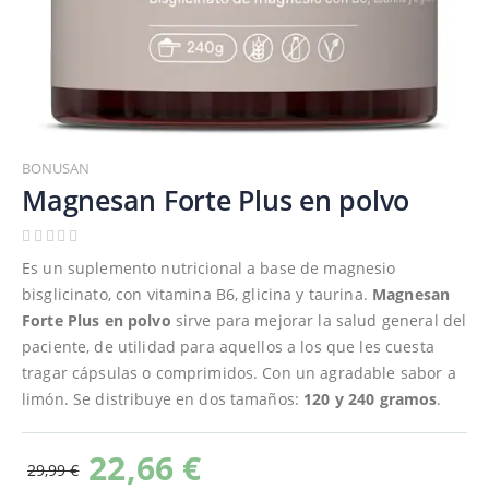
Saltar
al
BONUSAN
comienzo
Magnesan Forte Plus en polvo
de
la
galería
Es un suplemento nutricional a base de magnesio
de
bisglicinato, con vitamina B6, glicina y taurina.
Magnesan
imágenes
Forte Plus en polvo
sirve para mejorar la salud general del
paciente, de utilidad para aquellos a los que les cuesta
tragar cápsulas o comprimidos. Con un agradable sabor a
limón. Se distribuye en dos tamaños:
120 y 240 gramos
.
22,66 €
29,99 €