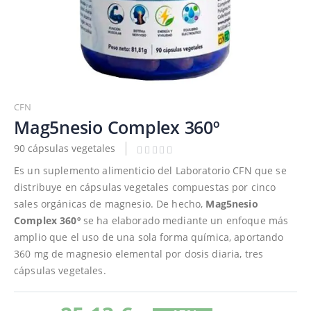
Saltar
al
CFN
comienzo
Mag5nesio Complex 360º
de
90 cápsulas vegetales
la
galería
Es un suplemento alimenticio del Laboratorio CFN que se
de
distribuye en cápsulas vegetales compuestas por cinco
imágenes
sales orgánicas de magnesio. De hecho,
Mag5nesio
Complex 360º
se ha elaborado mediante un enfoque más
amplio que el uso de una sola forma química, aportando
360 mg de magnesio elemental por dosis diaria, tres
cápsulas vegetales.