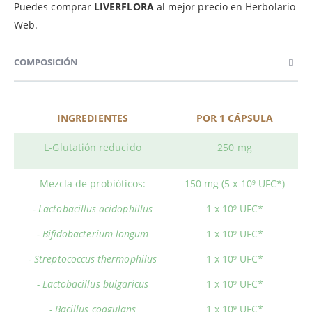
Puedes comprar
LIVERFLORA
al mejor precio en Herbolario
Web.
COMPOSICIÓN
INGREDIENTES
POR 1 CÁPSULA
L-Glutatión reducido
250 mg
Mezcla de probióticos:
150 mg (5 x 10⁹ UFC*)
- Lactobacillus acidophillus
1 x 10⁹ UFC*
- Bifidobacterium longum
1 x 10⁹ UFC*
- Streptococcus thermophilus
1 x 10⁹ UFC*
- Lactobacillus bulgaricus
1 x 10⁹ UFC*
- Bacillus coagulans
1 x 10⁹ UFC*