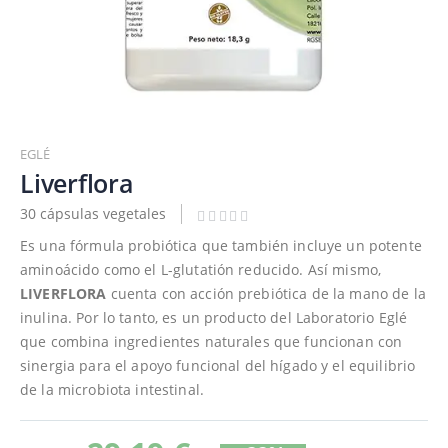
Saltar
al
EGLÉ
comienzo
Liverflora
de
30 cápsulas vegetales
la
galería
Es una fórmula probiótica que también incluye un potente
de
aminoácido como el L-glutatión reducido. Así mismo,
imágenes
LIVERFLORA
cuenta con acción prebiótica de la mano de la
inulina. Por lo tanto, es un producto del Laboratorio Eglé
que combina ingredientes naturales que funcionan con
sinergia para el apoyo funcional del hígado y el equilibrio
de la microbiota intestinal.