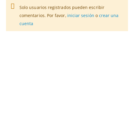
Solo usuarios registrados pueden escribir
comentarios. Por favor,
iniciar sesión
o
crear una
cuenta