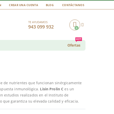
N
CREAR UNA CUENTA
BLOG
CONTÁCTANOS
TE AYUDAMOS
943 099 932
0
Cart
HOT!
Ofertas
ie de nutrientes que funcionan sinérgicamente
respuesta inmunológica.
Lisin Prolin C
es un
 estudios realizados en el Instituto de
lo que garantiza su elevada calidad y eficacia.