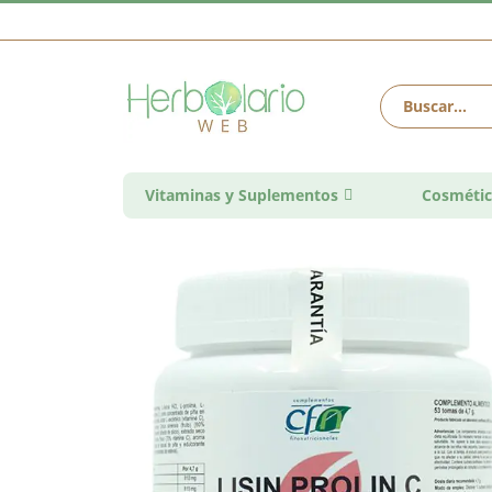
Vitaminas y Suplementos
Cosmétic
Saltar
al
final
de
la
galería
de
imágenes