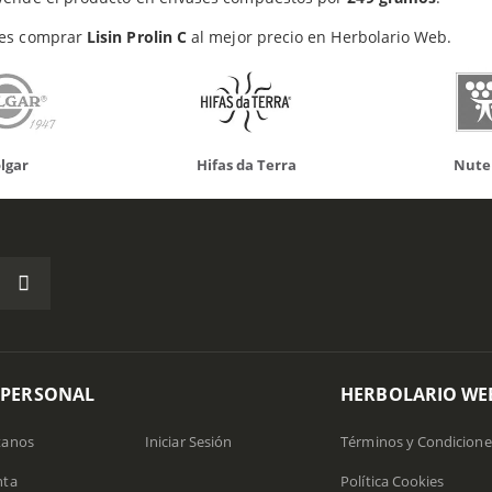
es comprar
Lisin Prolin C
al mejor precio en Herbolario Web.
Hifas da Terra
Nutergia
 PERSONAL
HERBOLARIO WE
tanos
Iniciar Sesión
Términos y Condicione
nta
Política Cookies