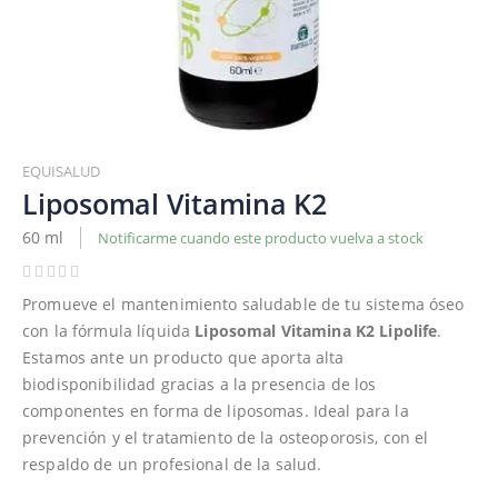
Saltar
al
EQUISALUD
comienzo
Liposomal Vitamina K2
de
60 ml
Notificarme cuando este producto vuelva a stock
la
galería
de
Promueve el mantenimiento saludable de tu sistema óseo
imágenes
con la fórmula líquida
Liposomal Vitamina K2 Lipolife
.
Estamos ante un producto que aporta alta
biodisponibilidad gracias a la presencia de los
componentes en forma de liposomas. Ideal para la
prevención y el tratamiento de la osteoporosis, con el
respaldo de un profesional de la salud.