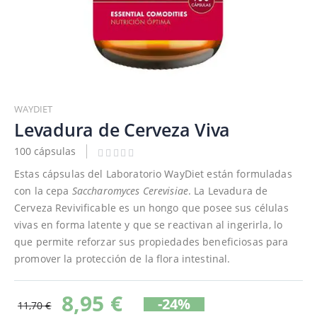
Saltar
al
WAYDIET
comienzo
Levadura de Cerveza Viva
de
100 cápsulas
la
galería
Estas cápsulas del Laboratorio WayDiet están formuladas
de
con la cepa
Saccharomyces Cerevisiae
. La Levadura de
imágenes
Cerveza Revivificable es un hongo que posee sus células
vivas en forma latente y que se reactivan al ingerirla, lo
que permite reforzar sus propiedades beneficiosas para
promover la protección de la flora intestinal.
8,95 €
-24%
11,70 €