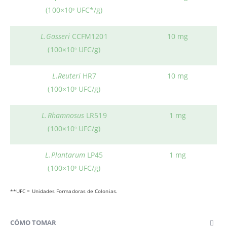
(100×10
UFC*/g)
9
L.Gasseri
CCFM1201
10 mg
(100×10
UFC/g)
9
L.Reuteri
HR7
10 mg
(100×10
UFC/g)
9
L.Rhamnosus
LR519
1 mg
(100×10
UFC/g)
9
L.Plantarum
LP45
1 mg
(100×10
UFC/g)
9
**UFC = Unidades Formadoras de Colonias.
CÓMO TOMAR