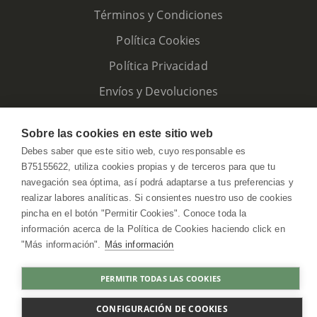
Términos y Condiciones
Política Cookies
Política Privacidad
Envíos y Devoluciones
Sobre las cookies en este sitio web
Debes saber que este sitio web, cuyo responsable es
B75155622, utiliza cookies propias y de terceros para que tu
navegación sea óptima, así podrá adaptarse a tus preferencias y
realizar labores analíticas. Si consientes nuestro uso de cookies
pincha en el botón "Permitir Cookies". Conoce toda la
información acerca de la Política de Cookies haciendo click en
"Más información".
Más información
HerbolarioWeb © 2026. All Rights Reserved
PERMITIR TODAS LAS COOKIES
COMPRAR
CONFIGURACIÓN DE COOKIES