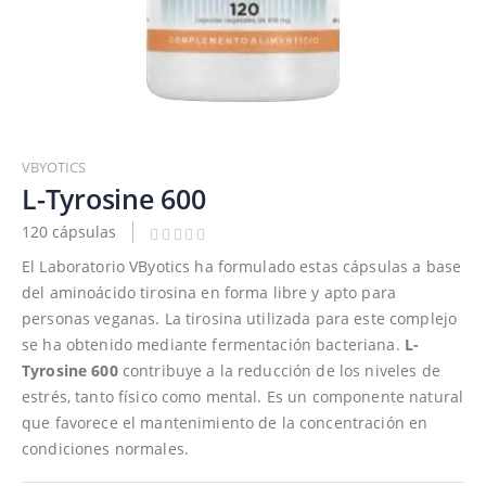
Saltar
al
VBYOTICS
comienzo
L-Tyrosine 600
de
120 cápsulas
la
galería
El Laboratorio VByotics ha formulado estas cápsulas a base
de
del aminoácido tirosina en forma libre y apto para
imágenes
personas veganas. La tirosina utilizada para este complejo
se ha obtenido mediante fermentación bacteriana.
L-
Tyrosine 600
contribuye a la reducción de los niveles de
estrés, tanto físico como mental. Es un componente natural
que favorece el mantenimiento de la concentración en
condiciones normales.