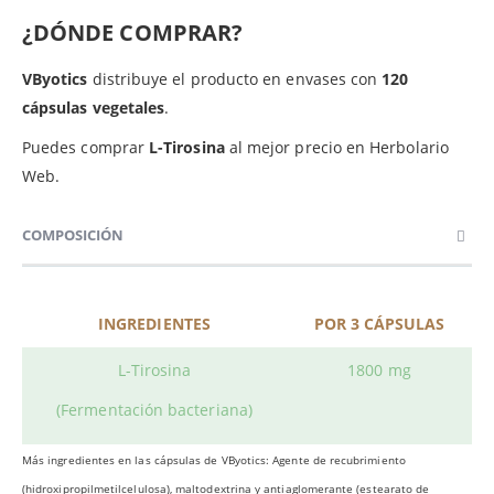
¿DÓNDE COMPRAR?
VByotics
distribuye el producto en envases con
120
cápsulas vegetales
.
Puedes comprar
L-Tirosina
al mejor precio en Herbolario
Web.
COMPOSICIÓN
INGREDIENTES
POR 3 CÁPSULAS
L-Tirosina
1800 mg
(Fermentación bacteriana)
Más ingredientes en las cápsulas de VByotics: Agente de recubrimiento
(hidroxipropilmetilcelulosa), maltodextrina y antiaglomerante (estearato de