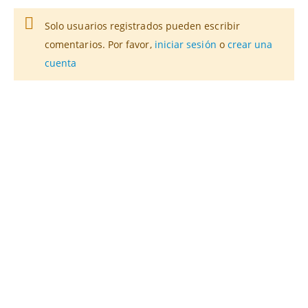
Solo usuarios registrados pueden escribir
comentarios. Por favor,
iniciar sesión
o
crear una
cuenta