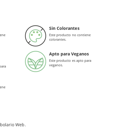
aportar elasticidad y apoyar el mantenimiento de
n ser utilizados como sustitutos de una dieta
s
tejidos y la firmeza de la piel
. Además de ello,
Sin Colorantes
o ácido ascórbico, se mejora la cicatrización de
iene
Este producto no contiene
colorantes.
Apto para Veganos
Este producto es apto para
veganos.
para
iene
rbolario Web.