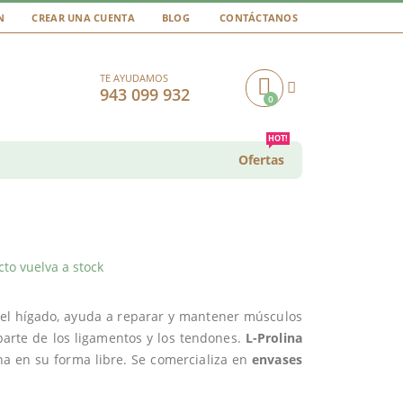
N
CREAR UNA CUENTA
BLOG
CONTÁCTANOS
TE AYUDAMOS
943 099 932
0
Cart
HOT!
Ofertas
to vuelva a stock
 el hígado, ayuda a reparar y mantener músculos
parte de los ligamentos y los tendones.
L-Prolina
na en su forma libre. Se comercializa en
envases