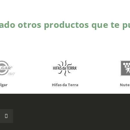
do otros productos que te p
da Terra
Nutergia
100% N