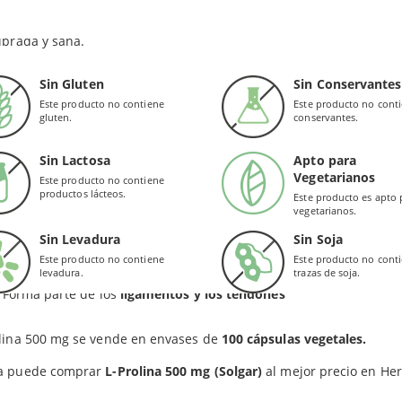
.
ial
y es una sustancia necesaria en las
células y los tejidos
para 
complementos alimenticios como
L-Prolina 500 mg (Solgar)
no debe
mismos.
ibrada y sana.
estas propiedades, acelera la
curación de heridas
y mejora lo
Sin Gluten
Sin Conservantes
lece los tendones y ligamentos y al combinarlo con
vitamina C
Este producto no contiene
Este producto no cont
as.
gluten.
conservantes.
EFICIOS
Sin Lactosa
Apto para
Vegetarianos
Este producto no contiene
productos lácteos.
Este producto es apto 
Contribuye a
proteger el hígado
vegetarianos.
Ayuda a reparar y mantener
músculos y huesos
Sin Levadura
Sin Soja
Este producto no contiene
Este producto no cont
Apoya la
curación de tejidos dañados
levadura.
trazas de soja.
Forma parte de los
ligamentos y los tendones
olina 500 mg se vende en envases de
100 cápsulas vegetales.
a puede comprar
L-Prolina 500 mg
(Solgar)
al mejor precio en He