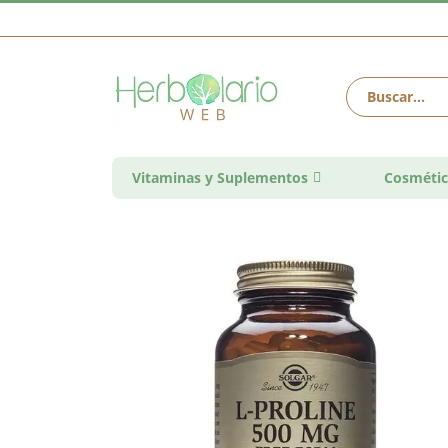
Vitaminas y Suplementos
Cosmétic
Saltar
al
final
de
la
galería
de
imágenes