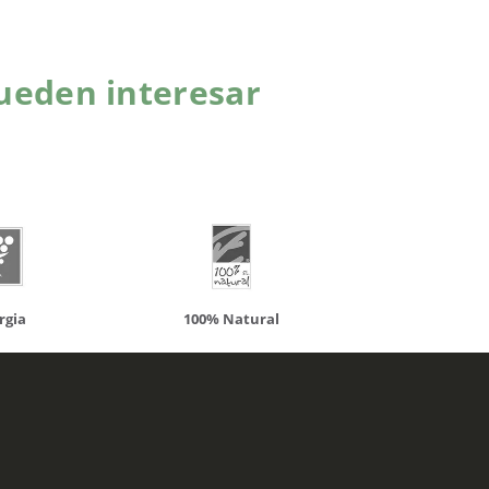
ueden interesar
atural
Solaray
LCN