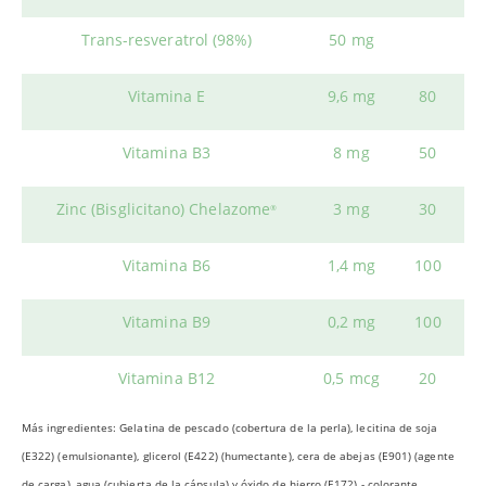
Trans-resveratrol (98%)
50 mg
Vitamina E
9,6 mg
80
Vitamina B3
8 mg
50
Zinc (Bisglicitano) Chelazome
3 mg
30
®
Vitamina B6
1,4 mg
100
Vitamina B9
0,2 mg
100
Vitamina B12
0,5 mcg
20
Más ingredientes: Gelatina de pescado (cobertura de la perla), lecitina de soja
(E322) (emulsionante), glicerol (E422) (humectante), cera de abejas (E901) (agente
de carga), agua (cubierta de la cápsula) y óxido de hierro (E172) - colorante