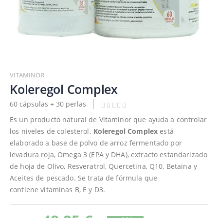
Saltar
al
VITAMINOR
comienzo
Koleregol Complex
de
60 cápsulas + 30 perlas
la
galería
Es un producto natural de Vitaminor que ayuda a controlar
de
los niveles de colesterol.
Koleregol Complex
está
imágenes
elaborado a base de polvo de arroz fermentado por
levadura roja, Omega 3 (EPA y DHA), extracto estandarizado
de hoja de Olivo, Resveratrol, Quercetina, Q10, Betaina y
Aceites de pescado. Se trata de fórmula que
contiene vitaminas B, E y D3.