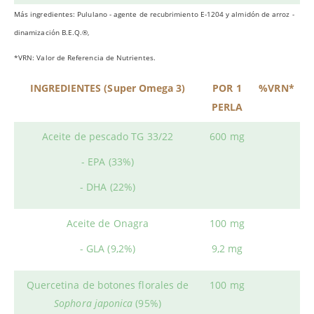
Más ingredientes: Pululano - agente de recubrimiento E-1204 y almidón de arroz -
dinamización B.E.Q.®,
*VRN: Valor de Referencia de Nutrientes.
INGREDIENTES (Super Omega 3)
POR 1
%VRN*
PERLA
Aceite de pescado TG 33/22
600 mg
- EPA (33%)
- DHA (22%)
Aceite de Onagra
100 mg
- GLA (9,2%)
9,2 mg
Quercetina de botones florales de
100 mg
Sophora japonica
(95%)