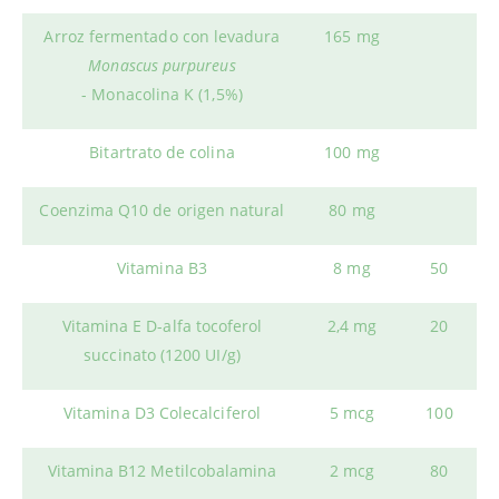
Arroz fermentado con levadura
165 mg
Monascus purpureus
- Monacolina K (1,5%)
Bitartrato de colina
100 mg
Coenzima Q10 de origen natural
80 mg
Vitamina B3
8 mg
50
Vitamina E D-alfa tocoferol
2,4 mg
20
succinato (1200 UI/g)
Vitamina D3 Colecalciferol
5 mcg
100
Vitamina B12 Metilcobalamina
2 mcg
80