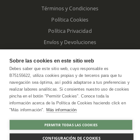
Términos y Condiciones
Política Cookies
Política Privacidad
Envíos y Devoluciones
Sobre las cookies en este sitio web
Debes saber que este sitio web, cuyo responsable es
B75155622, utiliza cookies propias y de terceros para que tu
navegación sea óptima, así podrá adaptarse a tus preferencias y
realizar labores analíticas. Si consientes nuestro uso de cookies
pincha en el botón "Permitir Cookies". Conoce toda la
información acerca de la Política de Cookies haciendo click en
"Más información".
Más información
HerbolarioWeb © 2026. All Rights Reserved
PERMITIR TODAS LAS COOKIES
COMPRAR
CONFIGURACIÓN DE COOKIES