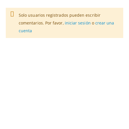
Solo usuarios registrados pueden escribir
comentarios. Por favor,
iniciar sesión
o
crear una
cuenta