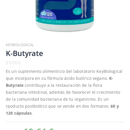
Saltar
al
KEYBIOLOGICAL
comienzo
K-Butyrate
de
la
galería
Es un suplemento alimenticio del laboratorio KeyBiological
de
que incorpora en su fórmula ácido butírico vegano.
K-
imágenes
Butyrate
contribuye a la restauración de la flora
bacteriana intestinal, además de favorecer el crecimiento
de la comunidad bacteriana de tu organismo. Es un
rpoducto postbiótico que se vende en dos formatos:
60 y
120 cápsulas
.