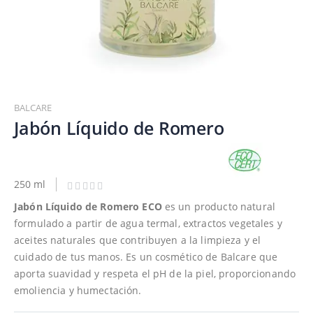
Saltar
al
BALCARE
comienzo
Jabón Líquido de Romero
de
la
galería
de
250 ml
imágenes
Jabón Líquido de Romero ECO
es un producto natural
formulado a partir de agua termal, extractos vegetales y
aceites naturales que contribuyen a la limpieza y el
cuidado de tus manos. Es un cosmético de Balcare que
aporta suavidad y respeta el pH de la piel, proporcionando
emoliencia y humectación.