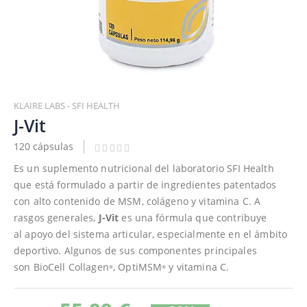
Saltar
al
KLAIRE LABS - SFI HEALTH
comienzo
J-Vit
de
120 cápsulas
la
galería
Es un suplemento nutricional del laboratorio SFI Health
de
que está formulado a partir de ingredientes patentados
imágenes
con alto contenido de MSM, colágeno y vitamina C. A
rasgos generales,
J-Vit
es una fórmula que contribuye
al apoyo del sistema articular, especialmente en el ámbito
deportivo. Algunos de sus componentes principales
son BioCell Collagen
, OptiMSM
y vitamina C.
®
®