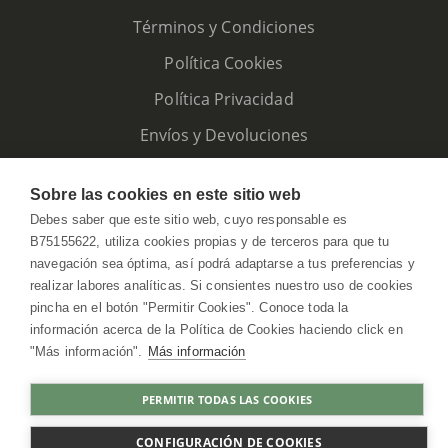
Términos y Condiciones
Política Cookies
Política Privacidad
Envíos y Devoluciones
Sobre las cookies en este sitio web
Debes saber que este sitio web, cuyo responsable es
B75155622, utiliza cookies propias y de terceros para que tu
navegación sea óptima, así podrá adaptarse a tus preferencias y
realizar labores analíticas. Si consientes nuestro uso de cookies
pincha en el botón "Permitir Cookies". Conoce toda la
información acerca de la Política de Cookies haciendo click en
"Más información".
Más información
HerbolarioWeb © 2026. All Rights Reserved
PERMITIR TODAS LAS COOKIES
COMPRAR
CONFIGURACIÓN DE COOKIES