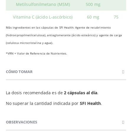
Metilsulfonilmetano (MSM)
500 mg
Vitamina C (ácido L-ascórbico)
60 mg
75
Más ingredientes en las cápsulas de SFI Health: Agente de recubrimiento
(hidroxipropilmetilcelulosa), antiaglomerante (ácido esteárico) y agente de carga
(celulosa microcristalina y agua).
*VRN = Valor de Referencia de Nutrientes.
CÓMO TOMAR
La dosis recomendada es de
2 cápsulas al día
.
No superar la cantidad indicada por
SFI Health
.
OBSERVACIONES