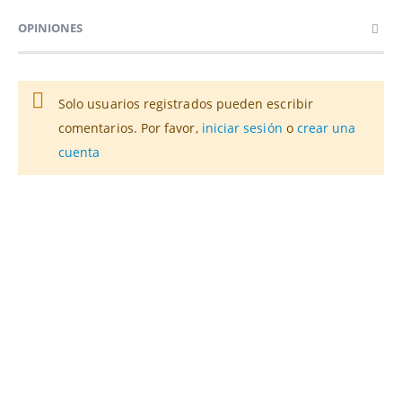
OPINIONES
Solo usuarios registrados pueden escribir
comentarios. Por favor,
iniciar sesión
o
crear una
cuenta