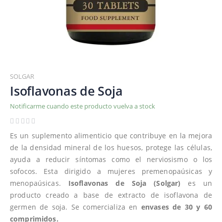
Saltar
al
SOLGAR
comienzo
Isoflavonas de Soja
de
Notificarme cuando este producto vuelva a stock
la
galería
de
Es un suplemento alimenticio que contribuye en la mejora
imágenes
de la densidad mineral de los huesos, protege las células,
ayuda a reducir síntomas como el nerviosismo o los
sofocos. Esta dirigido a mujeres premenopaúsicas y
menopaúsicas.
Isoflavonas de Soja (Solgar)
es un
producto creado a base de extracto de isoflavona de
germen de soja. Se comercializa en
envases de 30 y 60
comprimidos.