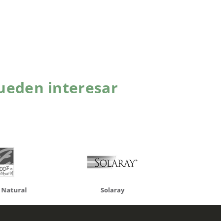
ueden interesar
atural
Solaray
LCN