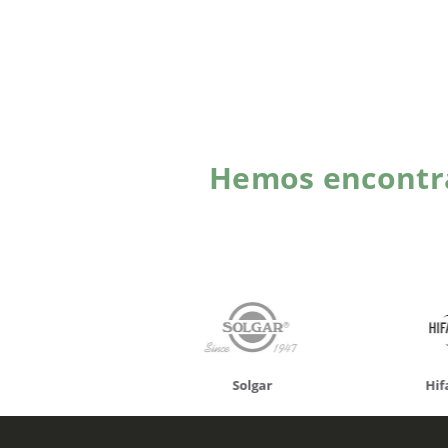
Hemos encontra
onusan
Solgar
Hifas 