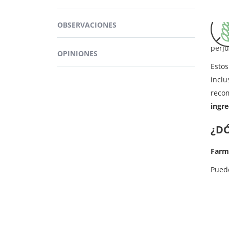
Inure
Más ing
cisti
sucralo
OBSERVACIONES
bacte
perju
OPINIONES
Esto
inclu
recom
ingre
¿D
Farm
Pued