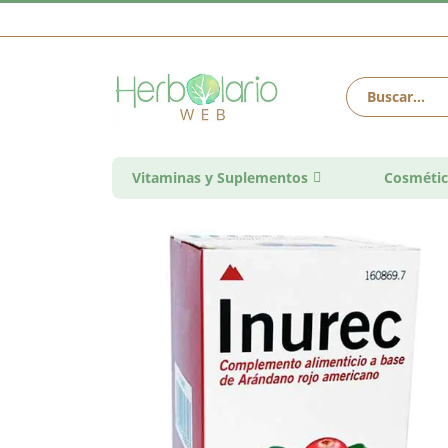
Vitaminas y Suplementos
Cosmétic
Saltar
al
final
de
la
galería
de
imágenes