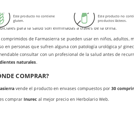
c está especialmente indicado para aquellas personas que padec
redientes en los comprimidos de Farmasierra: Manitol, isomaltosa, arándano rojo, ácido cít
Sin Gluten
Sin Lactosa
tis. Esto se debe a que las proantocianidinas incluidas en el arán
sa y neohespiridina.
Este producto no contiene
Este producto no cont
rias patógenas se fijen a las paredes del tracto urinario. Gracias
gluten.
productos lácteos.
diciales para la salud son eliminadas a través de la orina.
s comprimidos de Farmasierra se pueden usar en niños, adultos, 
so en personas que sufren alguna con patología urológica y/ gine
endable consultar con un profesional de la salud antes de recurr
dientes naturales
.
ÓNDE COMPRAR?
asierra
vende el producto en envases compuestos por
30 compri
es comprar
Inurec
al mejor precio en Herbolario Web.