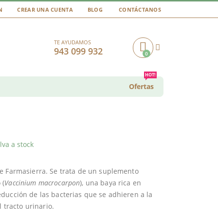
N
CREAR UNA CUENTA
BLOG
CONTÁCTANOS
TE AYUDAMOS
943 099 932
0
Cart
HOT!
Ofertas
va a stock
e Farmasierra. Se trata de un suplemento
 (
Vaccinium macrocarpon
), una baya rica en
ducción de las bacterias que se adhieren a la
 tracto urinario.