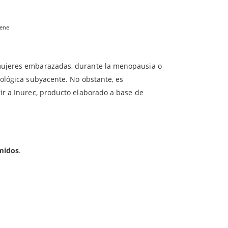
en algún tipo de
infección urinaria
, como la
rico, aroma de frambuesa, aroma de vainilla, estearato de magnesio,
dano rojo americano ayudan a evitar que las
iene
 a este componente, las bacterias que pueden ser
mujeres embarazadas, durante la menopausia o
cológica subyacente. No obstante, es
ir a Inurec, producto elaborado a base de
midos
.