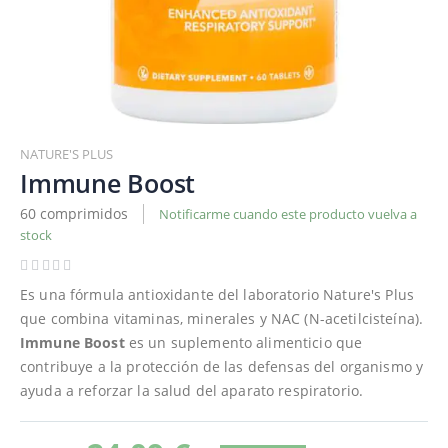
Saltar
al
NATURE'S PLUS
comienzo
Immune Boost
de
60 comprimidos
Notificarme cuando este producto vuelva a
la
stock
galería
de
imágenes
Es una fórmula antioxidante del laboratorio Nature's Plus
que combina vitaminas, minerales y NAC (N-acetilcisteína).
Immune Boost
es un suplemento alimenticio que
contribuye a la protección de las defensas del organismo y
ayuda a reforzar la salud del aparato respiratorio.