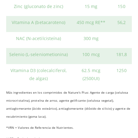
Zinc (gluconato de zinc)
15 mg
150
Vitamina A (betacaroteno)
450 mcg RE**
56,2
NAC (N-acetilcisteína)
300 mg
Selenio (L-seleniometionina)
100 mcg
181,8
Vitamina D3 (colecalciferol,
62.5 mcg
1250
de algas)
(2500UI)
Más ingredientes en los comprimidos de Nature's Plus: Agente de carga (celulosa
microcristalina), proteína de arroz, agente gelificante (celulosa vegetal),
antiaglomerante (ácido esteárico), antiaglomerante (dióxido de silicio) y agente de
recubrimiento (goma laca).
*VRN = Valores de Referencia de Nutrientes.