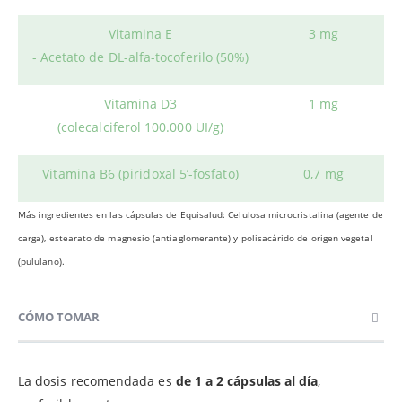
Vitamina E
3 mg
- Acetato de DL-alfa-tocoferilo (50%)
Vitamina D3
1 mg
(colecalciferol 100.000 UI/g)
Vitamina B6 (piridoxal 5’-fosfato)
0,7 mg
Más ingredientes en las cápsulas de Equisalud: Celulosa microcristalina (agente de
carga), estearato de magnesio (antiaglomerante) y polisacárido de origen vegetal
(pululano).
CÓMO TOMAR
La dosis recomendada es
de 1 a 2 cápsulas al día
,