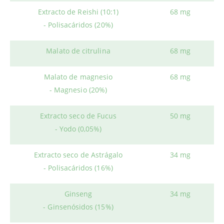
Extracto de Reishi (10:1)
68 mg
- Polisacáridos (20%)
Malato de citrulina
68 mg
Malato de magnesio
68 mg
- Magnesio (20%)
Extracto seco de Fucus
50 mg
- Yodo (0,05%)
Extracto seco de Astrágalo
34 mg
- Polisacáridos (16%)
Ginseng
34 mg
- Ginsenósidos (15%)