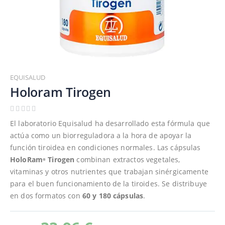
Saltar
al
EQUISALUD
comienzo
Holoram Tirogen
de
la
galería
El laboratorio Equisalud ha desarrollado esta fórmula que
de
actúa como un biorreguladora a la hora de apoyar la
imágenes
función tiroidea en condiciones normales. Las cápsulas
HoloRam
Tirogen
combinan extractos vegetales,
®
vitaminas y otros nutrientes que trabajan sinérgicamente
para el buen funcionamiento de la tiroides. Se distribuye
en dos formatos con
60 y 180 cápsulas
.