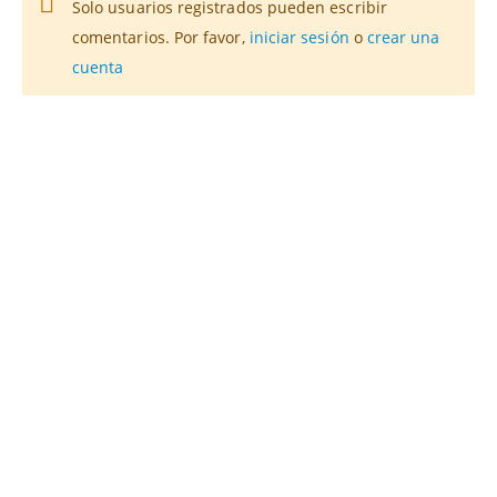
Solo usuarios registrados pueden escribir
comentarios. Por favor,
iniciar sesión
o
crear una
cuenta