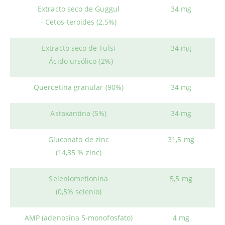
Extracto seco de Guggul
34 mg
- Cetos-teroides (2,5%)
Extracto seco de Tulsi
34 mg
- Ácido ursólico (2%)
Quercetina granular (90%)
34 mg
Astaxantina (5%)
34 mg
Gluconato de zinc
31,5 mg
(14,35 % zinc)
Seleniometionina
5,5 mg
(0,5% selenio)
AMP (adenosina 5-monofosfato)
4 mg