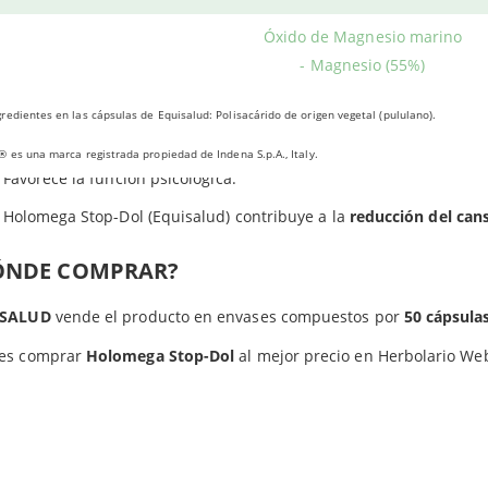
las.
Óxido de Magnesio marino
Apoya el
confort muscular
.
- Magnesio (55%)
Promueve el mantenimiento de los huesos en condiciones normal
redientes en las cápsulas de Equisalud: Polisacárido de origen vegetal (pululano).
Interviene en el equilibrio electrolítico y en la síntesis proteica.
® es una marca registrada propiedad de Indena S.p.A., Italy.
Favorece la función psicológica.
Holomega Stop-Dol (Equisalud) contribuye a la
reducción del can
ÓNDE COMPRAR?
ISALUD
vende el producto en envases compuestos por
50 cápsula
es comprar
Holomega Stop-Dol
al mejor precio en Herbolario We