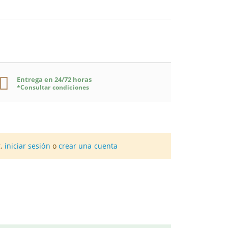
Entrega en 24/72 horas
*Consultar condiciones
aca por su alto contenido de magnesio. Estas
 la mañana y otra por la noche.
Dol
en el frigorífico, bien cerrado.
POR 1
r,
iniciar sesión
o
crear una cuenta
vioso central.
CÁPSULA
sustitutos de una dieta sana y equilibrada.
350 mg
to de jengibre (Zingiber officinale Roscoe) 9,6-
ervioso
. En su composición destaca el magnesio,
(Acmella oleracea (L.) R.K. Jansen) 1,9-2,4%,
re Mitidol
. Esta fórmula combina una serie de
®
0,45-0.60% alkilamidas totales)
 el magnesio marino que incorporan estas