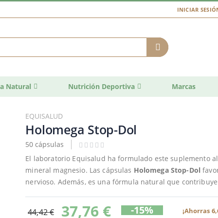
INICIAR SESIÓ
a Natural
Nutrición Deportiva
Marcas
EQUISALUD
Holomega Stop-Dol
50 cápsulas
El laboratorio Equisalud ha formulado este suplemento ali
mineral magnesio. Las cápsulas
Holomega Stop-Dol
favo
nervioso. Además, es una fórmula natural que contribuye
37,76 €
-15%
¡Ahorras 6,
44,42 €