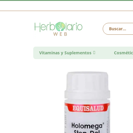
Vitaminas y Suplementos
Cosmétic
Saltar
al
final
de
la
galería
de
imágenes