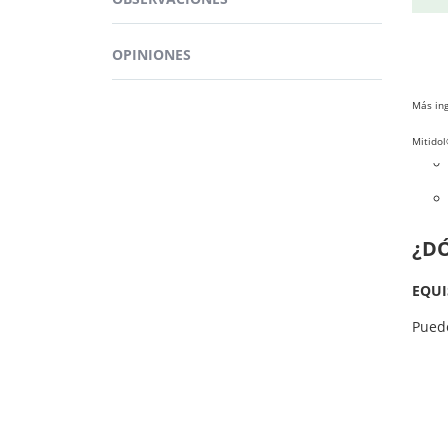
cápsu
OPINIONES
Más ing
Mitidol
¿D
EQU
Pued