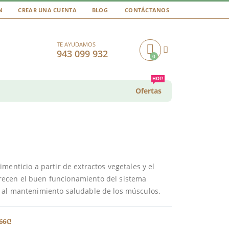
N
CREAR UNA CUENTA
BLOG
CONTÁCTANOS
TE AYUDAMOS
943 099 932
0
Cart
HOT!
Ofertas
menticio a partir de extractos vegetales y el
recen el buen funcionamiento del sistema
 al mantenimiento saludable de los músculos.
66€!