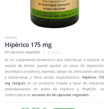
Saltar
al
SOLGAR
comienzo
Hipérico 175 mg
de
60 cápsulas vegetales
la
galería
Es un suplemento alimenticio que contribuye a mejorar el
de
estado de ánimo, puede ayudar en casos de depresión,
imágenes
ansiedad o insomnio. Además, apoya las infecciones víricas
y bacterianas y tiene acción espasmolítica.
Hipérico 175
mg (Solgar)
es un producto creado a base de extractos
estandarizados en polvo de hipérico y PhytO2X. Se
comercializa en
envases de 60 cápsulas vegetales.