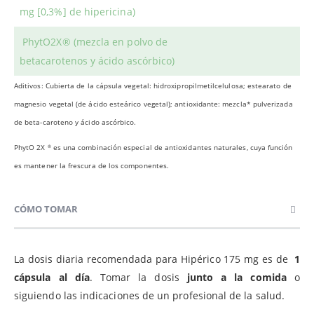
mg [0,3%] de hipericina)
PhytO2X® (mezcla en polvo de
betacarotenos y ácido ascórbico)
Aditivos: Cubierta de la cápsula vegetal: hidroxipropilmetilcelulosa; estearato de
magnesio vegetal (de ácido esteárico vegetal); antioxidante: mezcla* pulverizada
de beta-caroteno y ácido ascórbico.
PhytO 2X
es una combinación especial de antioxidantes naturales, cuya función
®
es mantener la frescura de los componentes.
CÓMO TOMAR
La dosis diaria recomendada para Hipérico 175 mg es de
1
cápsula al día
. Tomar la dosis
junto a la comida
o
siguiendo las indicaciones de un profesional de la salud.