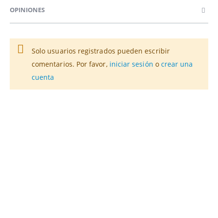
OPINIONES
Solo usuarios registrados pueden escribir
comentarios. Por favor,
iniciar sesión
o
crear una
cuenta