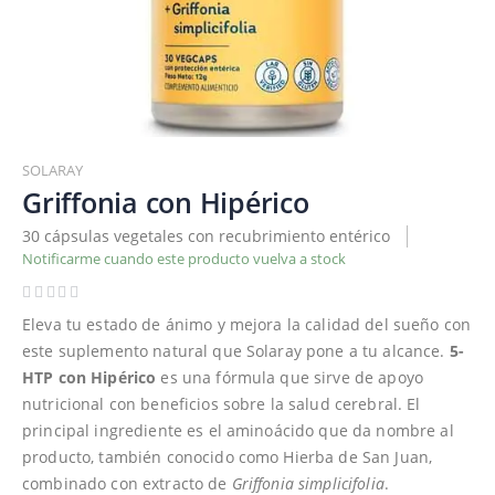
Saltar
al
SOLARAY
comienzo
Griffonia con Hipérico
de
30 cápsulas vegetales con recubrimiento entérico
la
Notificarme cuando este producto vuelva a stock
galería
de
imágenes
Eleva tu estado de ánimo y mejora la calidad del sueño con
este suplemento natural que Solaray pone a tu alcance.
5-
HTP con Hipérico
es una fórmula que sirve de apoyo
nutricional con beneficios sobre la salud cerebral. El
principal ingrediente es el aminoácido que da nombre al
producto, también conocido como Hierba de San Juan,
combinado con extracto de
Griffonia simplicifolia
.