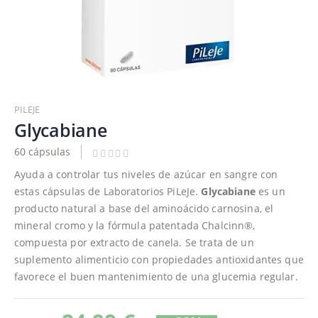
Saltar
al
PILEJE
comienzo
Glycabiane
de
60 cápsulas
la
galería
Ayuda a controlar tus niveles de azúcar en sangre con
de
estas cápsulas de Laboratorios PiLeJe.
Glycabiane
es un
imágenes
producto natural a base del aminoácido carnosina, el
mineral cromo y la fórmula patentada Chalcinn®,
compuesta por extracto de canela. Se trata de un
suplemento alimenticio con propiedades antioxidantes que
favorece el buen mantenimiento de una glucemia regular.