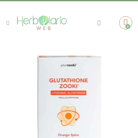
Toggle
0
Cart
Nav
Saltar
al
final
de
la
galería
de
imágenes