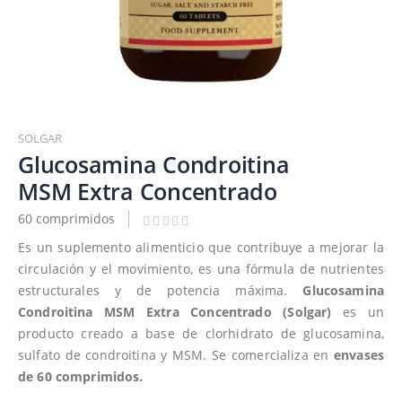
Saltar
al
SOLGAR
comienzo
Glucosamina Condroitina
de
MSM Extra Concentrado
la
galería
60 comprimidos
de
Es un suplemento alimenticio que contribuye a mejorar la
imágenes
circulación y el movimiento, es una fórmula de nutrientes
estructurales y de potencia máxima.
Glucosamina
Condroitina MSM Extra Concentrado
(Solgar)
es un
producto creado a base de clorhidrato de glucosamina,
sulfato de condroitina y MSM. Se comercializa en
envases
de 60 comprimidos.