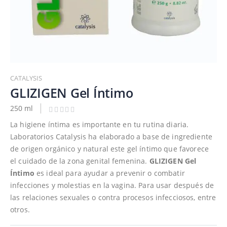
Saltar
al
CATALYSIS
comienzo
GLIZIGEN Gel Íntimo
de
250 ml
la
galería
La higiene íntima es importante en tu rutina diaria.
de
Laboratorios Catalysis ha elaborado a base de ingrediente
imágenes
de origen orgánico y natural este gel íntimo que favorece
el cuidado de la zona genital femenina.
GLIZIGEN Gel
Íntimo
es ideal para ayudar a prevenir o combatir
infecciones y molestias en la vagina. Para usar después de
las relaciones sexuales o contra procesos infecciosos, entre
otros.