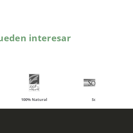
ueden interesar
atural
Solaray
LCN