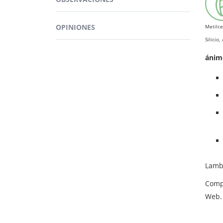
ener
Más ing
BEN
OPINIONES
Metilce
Silicio
Ginse
ánim
Lambe
Comp
Web.