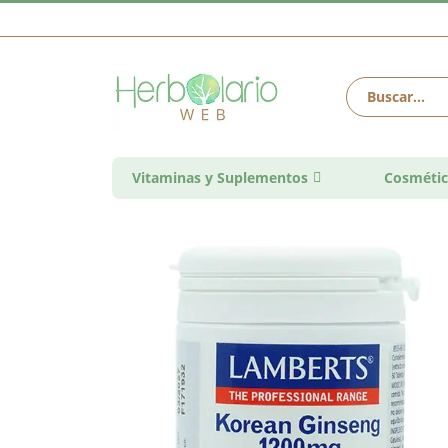
Vitaminas y Suplementos
Cosmétic
Saltar
al
final
de
la
galería
de
imágenes