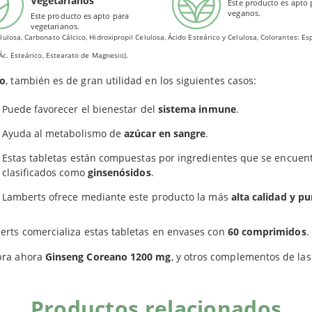
Vegetarianos
gía
. Ginseng Coreano 1200 mg contribuye a mantener los niveles no
Este producto es apto 
veganos.
Este producto es apto para
redientes en las tabletas de Lamberts: Agentes de Carga (Fosfato Dicálcico y Celulosa), Ag
vegetarianos.
EFICIOS
lulosa, Carbonato Cálcico, Hidroxipropil Celulosa, Ácido Esteárico y Celulosa, Colorantes: 
, Ác. Esteárico, Estearato de Magnesio).
ng Coreano en comprimidos de Lamberts no es solo útil a la hora
o
, también es de gran utilidad en los siguientes casos:
Puede favorecer el bienestar del
sistema inmune
.
Ayuda al metabolismo de
azúcar en sangre
.
Estas tabletas están compuestas por ingredientes que se encuent
clasificados como
ginsenósidos
.
Lamberts ofrece mediante este producto la más
alta calidad y p
rts comercializa estas tabletas en envases con
60 comprimidos
.
ra ahora
Ginseng Coreano 1200 mg
, y otros complementos de las
Productos relacionados