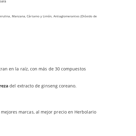
rmales de la salud física y mental.
para
entes de Recubrimiento (Agentes glaseantes: Hidroxipropil
Espirulina, Manzana, Cártamo y Limón, Antiaglomerantes (Dióxido de
 de recuperar energía y mejorar el
estado de
ran en la raíz, con más de 30 compuestos
ureza
del extracto de ginseng coreano.
 mejores marcas, al mejor precio en Herbolario