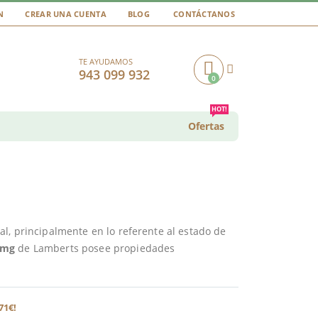
N
CREAR UNA CUENTA
BLOG
CONTÁCTANOS
TE AYUDAMOS
943 099 932
0
Cart
HOT!
Ofertas
l, principalmente en lo referente al estado de
 mg
de Lamberts posee propiedades
71€!