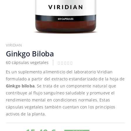
Saltar
al
VIRIDIAN
comienzo
Ginkgo Biloba
de
60 cápsulas vegetales
la
galería
Es un suplemento alimenticio del laboratorio Viridian
de
formulado a partir del extracto estandarizado de la hoja de
imágenes
Ginkgo biloba
. Se trata de un componente natural que
contribuye al flujo sanguíneo saludable y promueve el
rendimiento mental en condiciones normales. Estas
cápsulas vegetales también cuentan con los principios
activos de la planta.