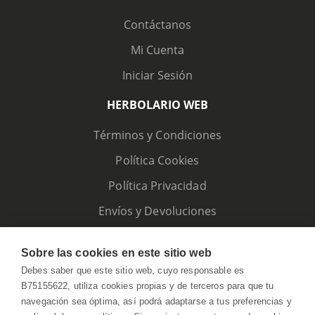
Contáctanos
Mi Cuenta
Iniciar Sesión
HERBOLARIO WEB
Términos y Condiciones
Política Cookies
Política Privacidad
Envíos y Devoluciones
Sobre las cookies en este sitio web
Debes saber que este sitio web, cuyo responsable es
B75155622, utiliza cookies propias y de terceros para que tu
navegación sea óptima, así podrá adaptarse a tus preferencias y