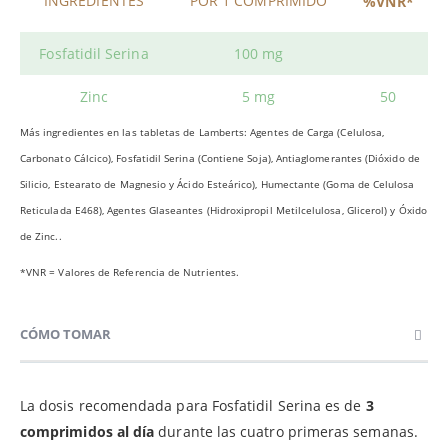
INGREDIENTES
POR 1 COMPRIMIDO
%VNR*
Fosfatidil Serina
100 mg
Zinc
5 mg
50
Más ingredientes en las tabletas de Lamberts: Agentes de Carga (Celulosa,
Carbonato Cálcico), Fosfatidil Serina (Contiene Soja), Antiaglomerantes (Dióxido de
Silicio, Estearato de Magnesio y Ácido Esteárico), Humectante (Goma de Celulosa
Reticulada E468), Agentes Glaseantes (Hidroxipropil Metilcelulosa, Glicerol) y Óxido
de Zinc..
*VNR = Valores de Referencia de Nutrientes.
CÓMO TOMAR
La dosis recomendada para Fosfatidil Serina es de
3
comprimidos al día
durante las cuatro primeras semanas.