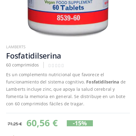
Saltar
al
LAMBERTS
comienzo
Fosfatidilserina
de
60 comprimidos
la
galería
Es un complemento nutricional que favorece el
de
funcionamiento del sistema cognitivo.
Fosfatidilserina
de
imágenes
Lamberts incluye zinc, que apoya la salud cerebral y
fomenta la memoria en general. Se distribuye en un bote
con 60 comprimidos fáciles de tragar.
60,56 €
-15%
71,25 €