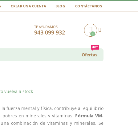
N
CREAR UNA CUENTA
BLOG
CONTÁCTANOS
TE AYUDAMOS
943 099 932
0
Cart
HOT!
Ofertas
o vuelva a stock
a fuerza mental y física, contribuye al equilibrio
s pobres en minerales y vitaminas.
Fórmula VM-
una combinación de vitaminas y minerales. Se