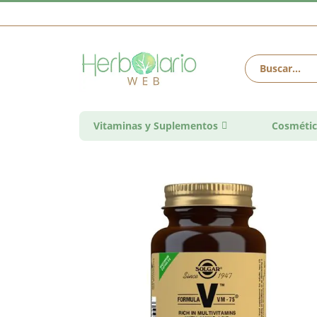
Vitaminas y Suplementos
Cosmétic
Saltar
al
final
de
la
galería
de
imágenes