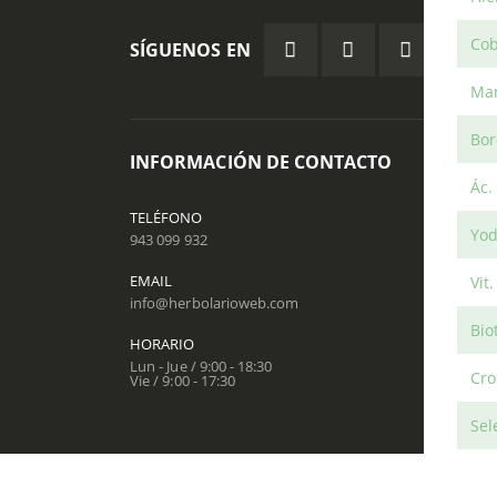
Co
SÍGUENOS EN
Ma
Bo
INFORMACIÓN DE CONTACTO
ÁREA
Ác. 
Contác
TELÉFONO
Yo
943 099 932
Mi Cue
EMAIL
Vit
info@herbolarioweb.com
Bio
HORARIO
Herbola
Lun - Jue / 9:00 - 18:30
Cr
Vie / 9:00 - 17:30
Sel
Vit