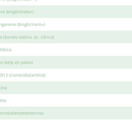
bre
(bisglicinato+)
nganeso
(bisglicinato+)
ro
(borato sódico, ác. cítrico)
 PERSONAL
HERBOLARIO WE
Fólico
tanos
Iniciar Sesión
Términos y Condicione
do
(kelp en polvo)
nta
Política Cookies
. B12
(cianocobalamina)
tina
rioWeb © 2026. All Rights Reserved
omo
enio
(selenometionina)
. D2
(400 UI, ergocalciferol)