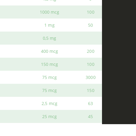
1000 mcg
100
1 mg
50
0,5 mg
B
400 mcg
200
s
Política Privacidad
150 mcg
100
Envíos y Devoluciones
75 mcg
3000
75 mcg
150
2,5 mcg
63
25 mcg
45
10 mcg
200