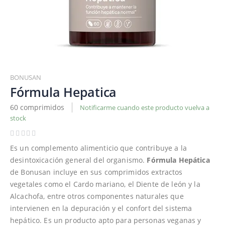
Saltar
al
BONUSAN
comienzo
Fórmula Hepatica
de
60 comprimidos
Notificarme cuando este producto vuelva a
la
stock
galería
de
imágenes
Es un complemento alimenticio que contribuye a la
desintoxicación general del organismo.
Fórmula Hepática
de Bonusan incluye en sus comprimidos extractos
vegetales como el Cardo mariano, el Diente de león y la
Alcachofa, entre otros componentes naturales que
intervienen en la depuración y el confort del sistema
hepático. Es un producto apto para personas veganas y