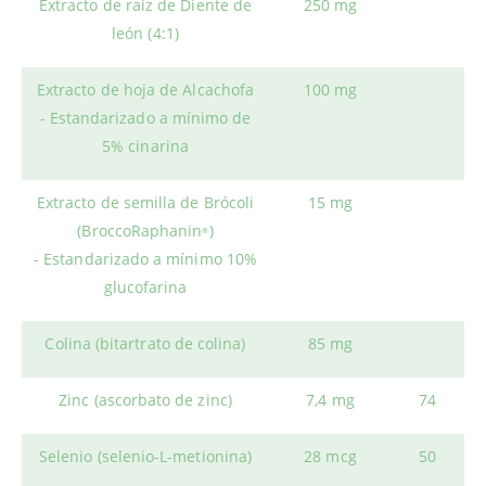
Extracto de raíz de Diente de
250 mg
león (4:1)
Extracto de hoja de Alcachofa
100 mg
- Estandarizado a mínimo de
5% cinarina
Extracto de semilla de Brócoli
15 mg
(BroccoRaphanin
)
®
- Estandarizado a mínimo 10%
glucofarina
Colina (bitartrato de colina)
85 mg
Zinc (ascorbato de zinc)
7,4 mg
74
Selenio (selenio-L-metionina)
28 mcg
50