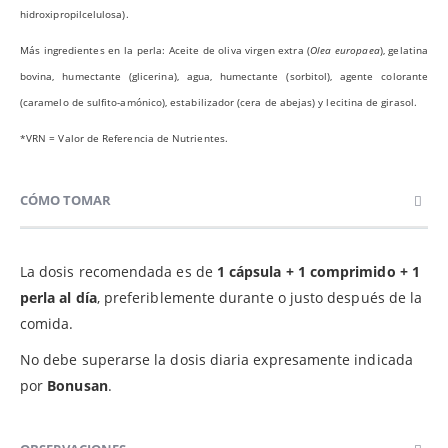
hidroxipropilcelulosa).
Más ingredientes en la perla: Aceite de oliva virgen extra (
Olea europaea
), gelatina
bovina, humectante (glicerina), agua, humectante (sorbitol), agente colorante
(caramelo de sulfito-amónico), estabilizador (cera de abejas) y lecitina de girasol.
*VRN = Valor de Referencia de Nutrientes.
CÓMO TOMAR
La dosis recomendada es de
1 cápsula + 1 comprimido + 1
perla al día
, preferiblemente durante o justo después de la
comida.
No debe superarse la dosis diaria expresamente indicada
por
Bonusan
.