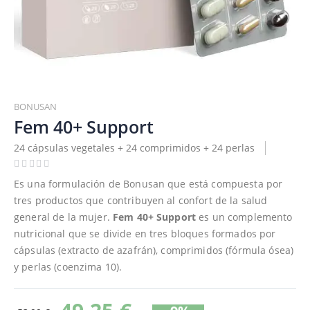
Saltar
al
BONUSAN
comienzo
Fem 40+ Support
de
24 cápsulas vegetales + 24 comprimidos + 24 perlas
la
galería
de
Es una formulación de Bonusan que está compuesta por
imágenes
tres productos que contribuyen al confort de la salud
general de la mujer.
Fem 40+ Support
es un complemento
nutricional que se divide en tres bloques formados por
cápsulas (extracto de azafrán), comprimidos (fórmula ósea)
y perlas (coenzima 10).