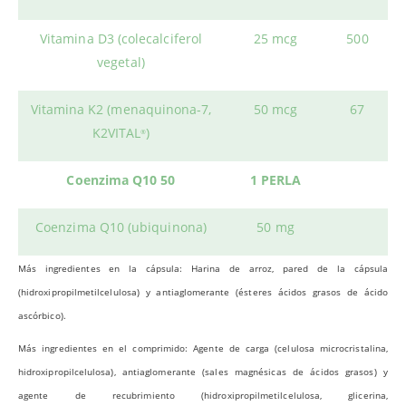
Vitamina D3 (colecalciferol
25 mcg
500
vegetal)
Vitamina K2 (menaquinona-7,
50 mcg
67
K2VITAL
)
®
Coenzima Q10 50
1 PERLA
Coenzima Q10 (ubiquinona)
50 mg
Más ingredientes en la cápsula: Harina de arroz, pared de la cápsula
(hidroxipropilmetilcelulosa) y antiaglomerante (ésteres ácidos grasos de ácido
ascórbico).
Más ingredientes en el comprimido: Agente de carga (celulosa microcristalina,
hidroxipropilcelulosa), antiaglomerante (sales magnésicas de ácidos grasos) y
agente de recubrimiento (hidroxipropilmetilcelulosa, glicerina,