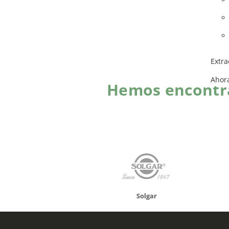
Extra
Ahor
Hemos encontra
onusan
Solgar
Hifas 