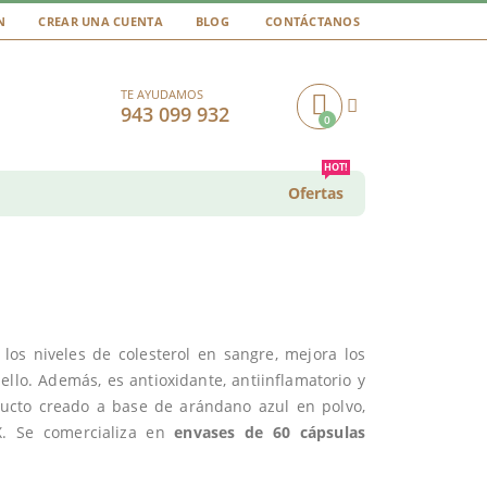
N
CREAR UNA CUENTA
BLOG
CONTÁCTANOS
TE AYUDAMOS
943 099 932
0
Cart
HOT!
Ofertas
los niveles de colesterol en sangre, mejora los
bello. Además, es antioxidante, antiinflamatorio y
cto creado a base de arándano azul en polvo,
X. Se comercializa en
envases de 60 cápsulas