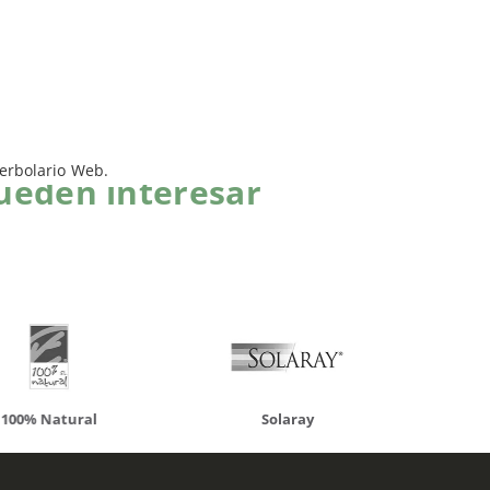
erbolario Web.
ueden interesar
atural
Solaray
LCN