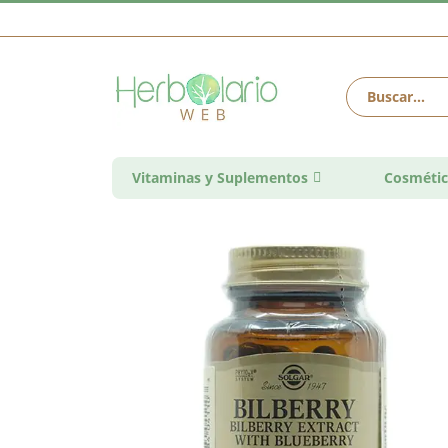
Vitaminas y Suplementos
Cosmétic
Saltar
al
final
de
la
galería
de
imágenes