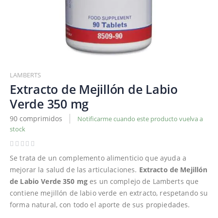
Saltar
al
LAMBERTS
comienzo
Extracto de Mejillón de Labio
de
Verde 350 mg
la
galería
90 comprimidos
Notificarme cuando este producto vuelva a
de
stock
imágenes
Se trata de un complemento alimenticio que ayuda a
mejorar la salud de las articulaciones.
Extracto de Mejillón
de Labio Verde 350 mg
es un complejo de Lamberts que
contiene mejillón de labio verde en extracto, respetando su
forma natural, con todo el aporte de sus propiedades.