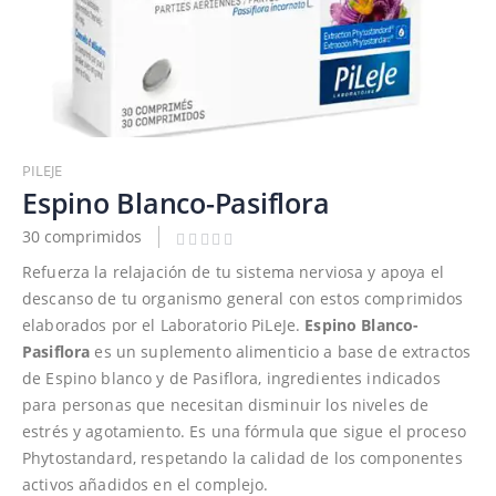
Saltar
al
PILEJE
comienzo
Espino Blanco-Pasiflora
de
30 comprimidos
la
galería
Refuerza la relajación de tu sistema nerviosa y apoya el
de
descanso de tu organismo general con estos comprimidos
imágenes
elaborados por el Laboratorio PiLeJe.
Espino Blanco-
Pasiflora
es un suplemento alimenticio a base de extractos
de Espino blanco y de Pasiflora, ingredientes indicados
para personas que necesitan disminuir los niveles de
estrés y agotamiento. Es una fórmula que sigue el proceso
Phytostandard, respetando la calidad de los componentes
activos añadidos en el complejo.