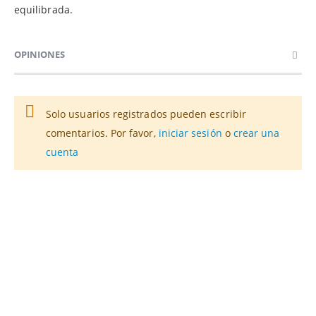
equilibrada.
OPINIONES
Solo usuarios registrados pueden escribir
comentarios. Por favor,
iniciar sesión
o
crear una
cuenta