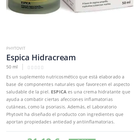
Saltar
al
PHYTOVIT
comienzo
Espica Hidracream
de
50 ml
la
galería
Es un suplemento nutricosmético que está elaborado a
de
base de componentes naturales que favorecen el aspecto
imágenes
saludable de la piel.
ESPICA
es una crema hidratante que
ayuda a combatir ciertas afecciones inflamatorias
cutáneas, como la psoriasis. Además, el Laboratorio
Phytovit ha diseñado el producto con ingredientes que
aportan propiedades antiedad y antiinflamatorias.