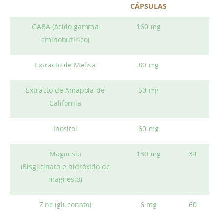
CÁPSULAS
GABA (ácido gamma
160 mg
aminobutírico)
Extracto de Melisa
80 mg
Extracto de Amapola de
50 mg
California
Inositol
60 mg
Magnesio
130 mg
34
(Bisglicinato e hidróxido de
magnesio)
Zinc (gluconato)
6 mg
60