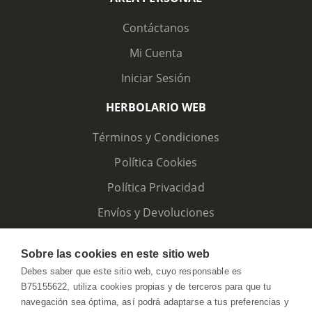
Contáctanos
Mi Cuenta
Iniciar Sesión
HERBOLARIO WEB
Términos y Condiciones
Política Cookies
Política Privacidad
Envíos y Devoluciones
Sobre las cookies en este sitio web
Debes saber que este sitio web, cuyo responsable es
B75155622, utiliza cookies propias y de terceros para que tu
navegación sea óptima, así podrá adaptarse a tus preferencias y