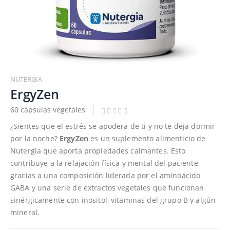
Saltar
al
NUTERGIA
comienzo
ErgyZen
de
60 cápsulas vegetales
la
galería
¿Sientes que el estrés se apodera de ti y no te deja dormir
de
por la noche?
ErgyZen
es un suplemento alimenticio de
imágenes
Nutergia que aporta propiedades calmantes. Esto
contribuye a la relajación física y mental del paciente,
gracias a una composición liderada por el aminoácido
GABA y una serie de extractos vegetales que funcionan
sinérgicamente con inositol, vitaminas del grupo B y algún
mineral.