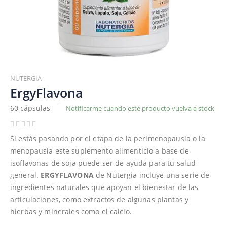
Saltar
al
NUTERGIA
comienzo
ErgyFlavona
de
60 cápsulas
Notificarme cuando este producto vuelva a stock
la
galería
de
Si estás pasando por el etapa de la perimenopausia o la
imágenes
menopausia este suplemento alimenticio a base de
isoflavonas de soja puede ser de ayuda para tu salud
general.
ERGYFLAVONA
de Nutergia incluye una serie de
ingredientes naturales que apoyan el bienestar de las
articulaciones, como extractos de algunas plantas y
hierbas y minerales como el calcio.