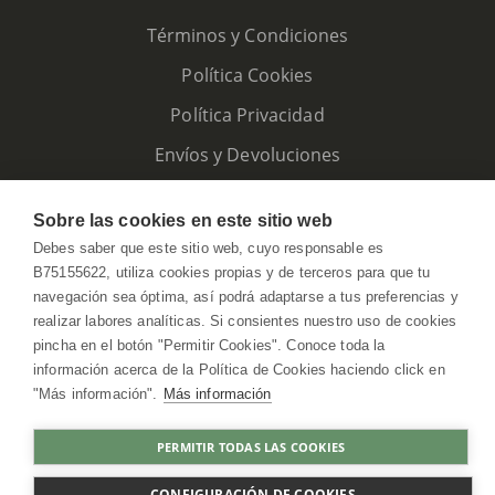
Términos y Condiciones
Política Cookies
Política Privacidad
Envíos y Devoluciones
Sobre las cookies en este sitio web
Debes saber que este sitio web, cuyo responsable es
B75155622, utiliza cookies propias y de terceros para que tu
navegación sea óptima, así podrá adaptarse a tus preferencias y
realizar labores analíticas. Si consientes nuestro uso de cookies
pincha en el botón "Permitir Cookies". Conoce toda la
información acerca de la Política de Cookies haciendo click en
"Más información".
Más información
HerbolarioWeb © 2026. All Rights Reserved
PERMITIR TODAS LAS COOKIES
AGOTADO
CONFIGURACIÓN DE COOKIES