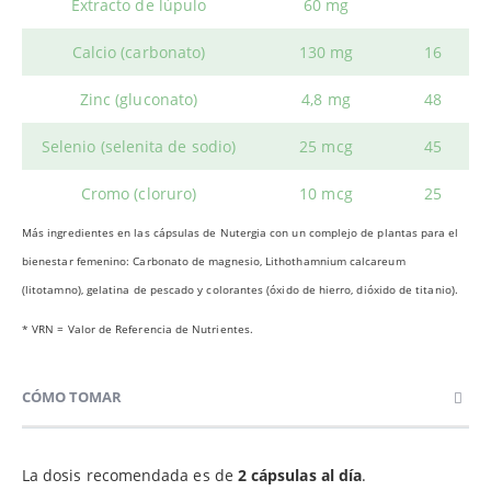
Extracto de lúpulo
60 mg
Calcio (carbonato)
130 mg
16
Zinc (gluconato)
4,8 mg
48
Selenio (selenita de sodio)
25 mcg
45
Cromo (cloruro)
10 mcg
25
Más ingredientes en las cápsulas de Nutergia con un complejo de plantas para el
bienestar femenino: Carbonato de magnesio, Lithothamnium calcareum
(litotamno), gelatina de pescado y colorantes (óxido de hierro, dióxido de titanio).
* VRN = Valor de Referencia de Nutrientes.
CÓMO TOMAR
La dosis recomendada es de
2 cápsulas al día
.