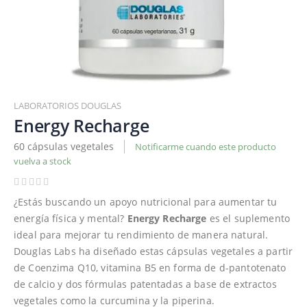
Saltar
al
LABORATORIOS DOUGLAS
comienzo
Energy Recharge
de
60 cápsulas vegetales
Notificarme cuando este producto
la
vuelva a stock
galería
de
imágenes
¿Estás buscando un apoyo nutricional para aumentar tu
energía física y mental?
Energy Recharge
es el suplemento
ideal para mejorar tu rendimiento de manera natural.
Douglas Labs ha diseñado estas cápsulas vegetales a partir
de Coenzima Q10, vitamina B5 en forma de d-pantotenato
de calcio y dos fórmulas patentadas a base de extractos
vegetales como la curcumina y la piperina.