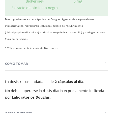
BioPerine
5 mg
®
Extracto de pimienta negra
Más ingredientes en las cápsulas de Douglas: Agentes de carga (celulosa
microcristalina, hidroxipropilcelulosa), agente de recubrimiento
(hidroxipropilmetilcelulosa), antioxidante (palmitato ascorbilo) y antiaglomerante
(dióxido de silicio).
* VRN = Valor de Referencia de Nutrientes.
CÓMO TOMAR
La dosis recomendada es de
2 cápsulas al día
.
No debe superarse la dosis diaria expresamente indicada
por
Laboratorios Douglas
.