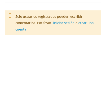
Solo usuarios registrados pueden escribir
comentarios. Por favor,
iniciar sesión
o
crear una
cuenta