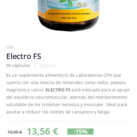
Saltar
al
CFN
comienzo
Electro FS
de
90 cápsulas
la
galería
Es un suplemento alimenticio de Laboratorios CFN que
de
cuenta con una mezcla de minerales como sodio, potasio,
imágenes
magnesio y calcio.
ELECTRO FS
está indicado para el apoyo
del equilibrio neuromuscular, además del mantenimiento
saludable de los sistemas nervioso y muscular. Ideal para
ayudar a reducir los niveles de cansancio y fatiga.
13,56 €
-15%
15,95 €