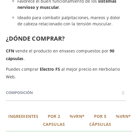
Favorece el buen funcionamiento de los
sistemas
nervioso y muscular
.
Ideado para combatir palpitaciones, mareos y dolor
de cabeza relacionado con la tensión muscular.
¿DÓNDE COMPRAR?
CFN
vende el producto en envases compuestos por
90
cápsulas
.
Puedes comprar
Electro
FS
al mejor precio en Herbolario
Web.
COMPOSICIÓN
INGREDIENTES
POR 2
%VRN*
POR 5
%VRN*
CAPSULAS
CÁPSULAS