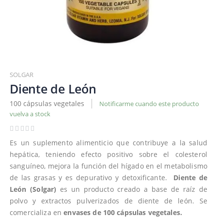
Saltar
al
SOLGAR
comienzo
Diente de León
de
100 cápsulas vegetales
Notificarme cuando este producto
la
vuelva a stock
galería
de
imágenes
Es un suplemento alimenticio que contribuye a la salud
hepática, teniendo efecto positivo sobre el colesterol
sanguíneo, mejora la función del hígado en el metabolismo
de las grasas y es depurativo y detoxificante.
Diente de
León (Solgar)
es un producto creado a base de raíz de
polvo y extractos pulverizados de diente de león. Se
comercializa en
envases de 100 cápsulas vegetales.