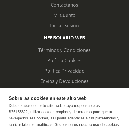
Contáctanos
Mi Cuenta
Iniciar Sesión
HERBOLARIO WEB
Términos y Condiciones
Política Cookies
Política Privacidad
Envíos y Devoluciones
Sobre las cookies en este sitio web
Debes saber que este sitio web, cuyo responsable es
B75155622, utiliza cookies propias y de terceros para que tu
navegación sea óptima, así podrá adaptarse a tus preferencias y
realizar labores analíticas. Si consientes nuestro uso de cookies