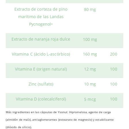
Extracto de corteza de pino
80 mg
marítimo de las Landas
Pycnogenol
®
Extracto de naranja roja dulce
100 mg
Vitamina C (ácido L-ascórbico)
160 mg
200
Vitamina E (origen natural)
12 mg
100
Zinc (sulfato)
10 mg
100
Vitamina D (colecalciferol)
100
5 mcg
Más ingredientes en las cápsulas de Ysonut: Hipromelosa, agente de carga
(almidón de maíz), antiaglomerantes (estearato de magnesio) y estabilizante
(dióxido de silicio).