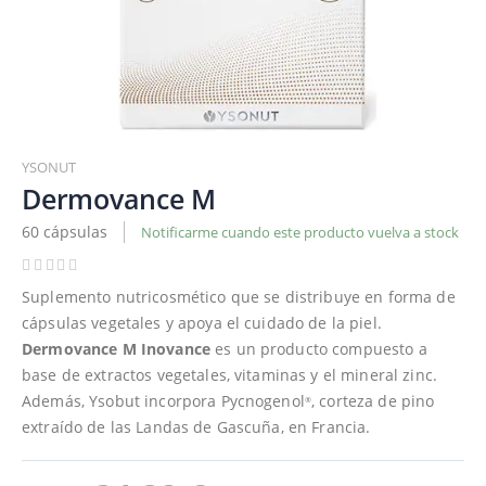
Saltar
al
YSONUT
comienzo
Dermovance M
de
60 cápsulas
Notificarme cuando este producto vuelva a stock
la
galería
de
Suplemento nutricosmético que se distribuye en forma de
imágenes
cápsulas vegetales y apoya el cuidado de la piel.
Dermovance M Inovance
es un producto compuesto a
base de extractos vegetales, vitaminas y el mineral zinc.
Además, Ysobut incorpora Pycnogenol
, corteza de pino
®
extraído de las Landas de Gascuña, en Francia.