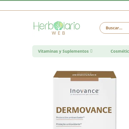
Vitaminas y Suplementos
Cosmétic
Saltar
al
final
de
la
galería
de
imágenes