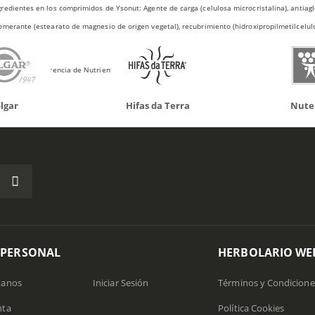
redientes en los comprimidos de Ysonut: Agente de carga (celulosa microcristalina), antiaglo
omerante (estearato de magnesio de origen vegetal), recubrimiento (hidroxipropilmetilcelulo
 Valor de Referencia de Nutrientes.
 da Terra
Nutergia
100% N
 PERSONAL
HERBOLARIO WE
tanos
Iniciar Sesión
Términos y Condicione
nta
Política Cookies