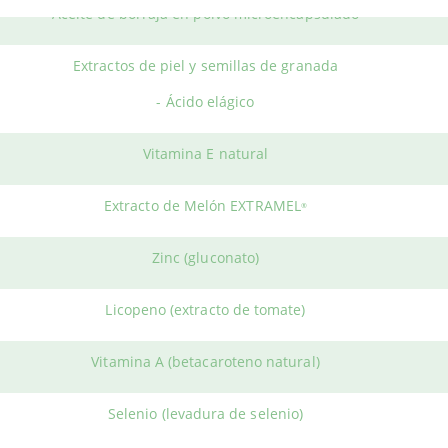
Aceite de borraja en polvo microencapsulado
acto de melón EXTRAMEL® proviene de una variedad única de meló
Es un complemento que apoya nutricionalmente a
la piel durant
Extractos de piel y semillas de granada
Contribuye a la protección del envejecimiento, debido a sus pro
- Ácido elágico
Favorece la
elasticidad
y el cuidado óptimo de la piel.
Vitamina E natural
ÓNDE COMPRAR?
Extracto de Melón EXTRAMEL
®
NUT
vende el producto en envases compuestos por
30 comprimid
es comprar
Dermovance Inovance
al mejor precio en Herbolario 
Zinc (gluconato)
Licopeno (extracto de tomate)
Vitamina A (betacaroteno natural)
Selenio (levadura de selenio)