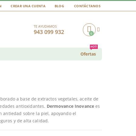
N
CREAR UNA CUENTA
BLOG
CONTÁCTANOS
TE AYUDAMOS
943 099 932
0
Cart
HOT!
Ofertas
orado a base de extractos vegetales, aceite de
piedades antioxidantes.
Dermovance Inovance
es
 antiedad sobre la piel, apoyando el
uros y de alta calidad.