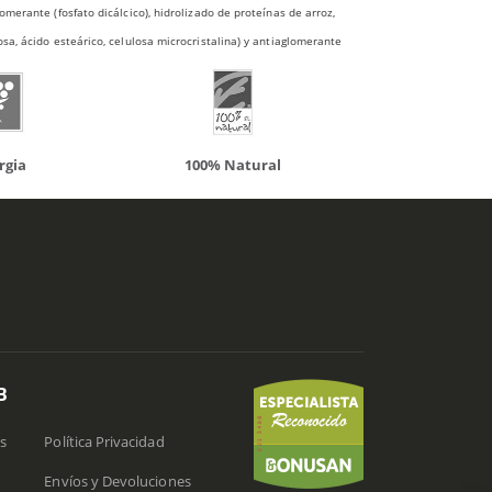
merante (fosfato dicálcico), hidrolizado de proteínas de arroz,
sa, ácido esteárico, celulosa microcristalina) y antiaglomerante
atural
Solaray
LCN
B
s
Política Privacidad
Envíos y Devoluciones