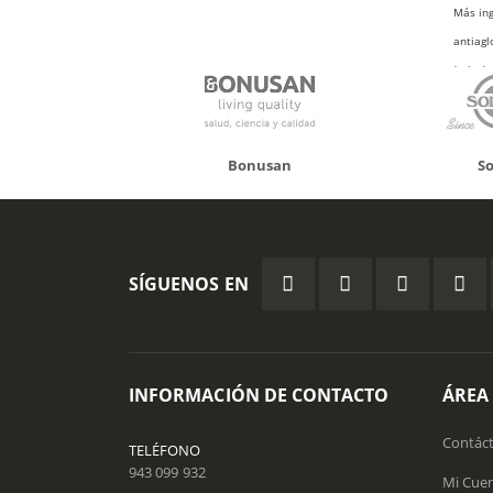
Más ing
antiagl
(talco).
* VRN =
onusan
Solgar
Hifas
SÍGUENOS EN
INFORMACIÓN DE CONTACTO
ÁREA
Contác
TELÉFONO
943 099 932
Mi Cue