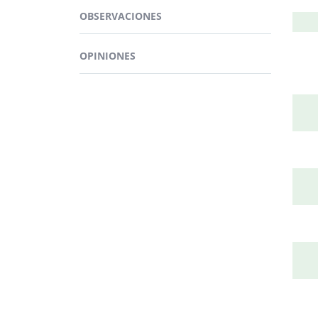
extr
OBSERVACIONES
OPINIONES
¿D
YSO
Pued