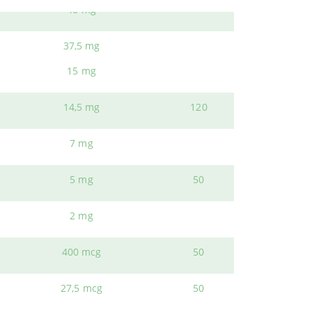
40 mg
n cantalupo, con alta concentración en SOD.
e el verano
o los meses con más sol.
37,5 mg
piedades
antiedad y antioxidantes
.
15 mg
14,5 mg
120
7 mg
os
.
Web.
5 mg
50
2 mg
400 mcg
50
27,5 mcg
50