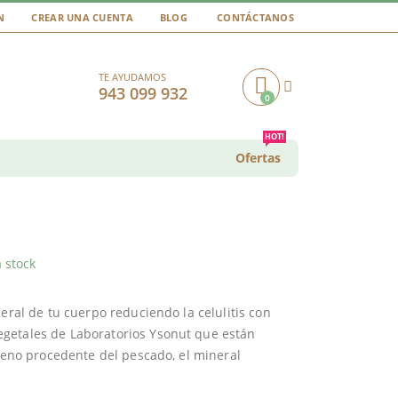
N
CREAR UNA CUENTA
BLOG
CONTÁCTANOS
TE AYUDAMOS
943 099 932
0
Cart
HOT!
Ofertas
 stock
eral de tu cuerpo reduciendo la celulitis con
vegetales de Laboratorios Ysonut que están
ágeno procedente del pescado, el mineral