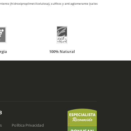
iento (hidroxipropilmetilcelulosa), sulfitos y antiaglomerante (sales
atural
Solaray
LCN
B
s
Política Privacidad