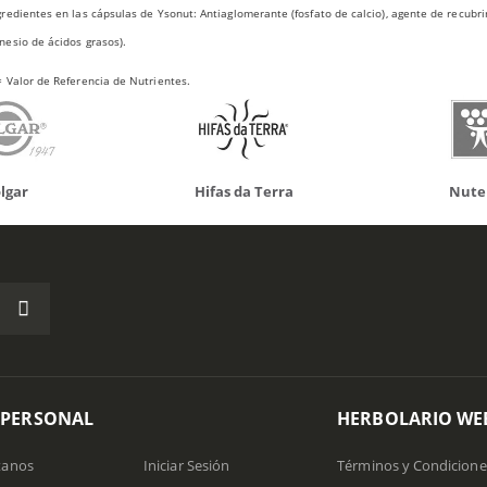
redientes en las cápsulas de Ysonut: Antiaglomerante (fosfato de calcio), agente de recubrim
esio de ácidos grasos).
 Valor de Referencia de Nutrientes.
 da Terra
Nutergia
100% N
 PERSONAL
HERBOLARIO WE
tanos
Iniciar Sesión
Términos y Condicione