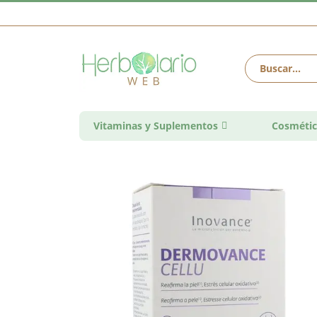
Vitaminas y Suplementos
Cosmétic
Saltar
al
final
de
la
galería
de
imágenes