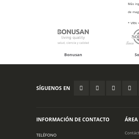
Más ing
de magn
* VRN =
onusan
Solgar
Hifas
SÍGUENOS EN
INFORMACIÓN DE CONTACTO
ÁREA
Contác
TELÉFONO