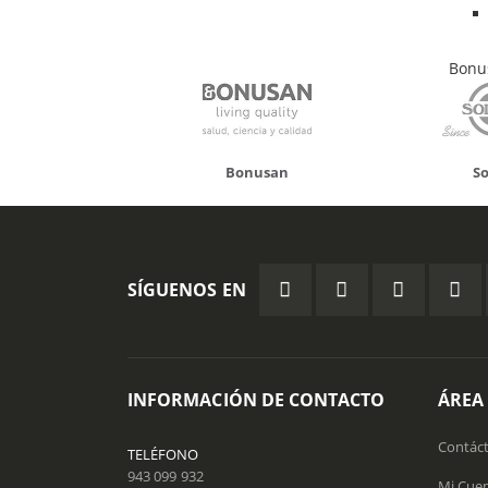
Bonus
Pued
Herb
onusan
Solgar
Hifas 
SÍGUENOS EN
INFORMACIÓN DE CONTACTO
ÁREA
Contác
TELÉFONO
943 099 932
Mi Cue