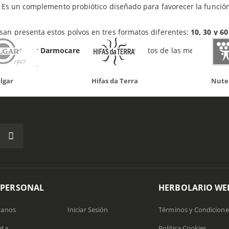
Es un complemento probiótico diseñado para favorecer la funció
an presenta estos polvos en tres formatos diferentes:
10, 30 y 6
es comprar
Darmocare Pro
, y otros productos de las mejores mar
olario Web.
da Terra
Nutergia
100% N
 PERSONAL
HERBOLARIO WE
tanos
Iniciar Sesión
Términos y Condicione
nta
Política Cookies