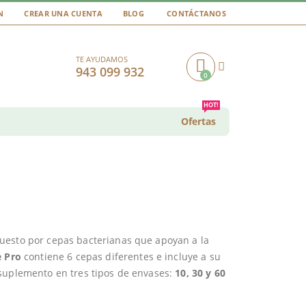
N
CREAR UNA CUENTA
BLOG
CONTÁCTANOS
TE AYUDAMOS
943 099 932
0
Cart
HOT!
Ofertas
uesto por cepas bacterianas que apoyan a la
 Pro
contiene 6 cepas diferentes e incluye a su
 suplemento en tres tipos de envases:
10, 30 y 60