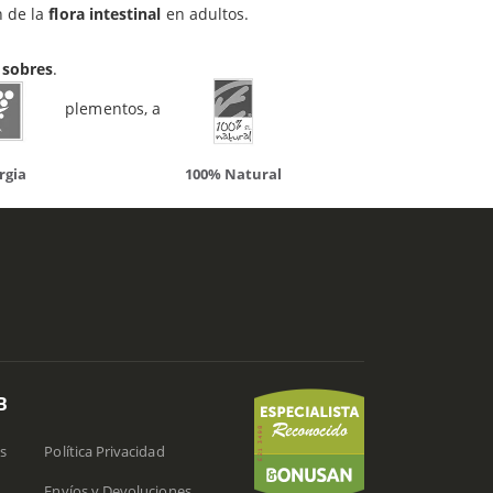
n de la
flora intestinal
en adultos.
0 sobres
.
cas de suplementos, al mejor precio en
atural
Solaray
LCN
B
s
Política Privacidad
Envíos y Devoluciones