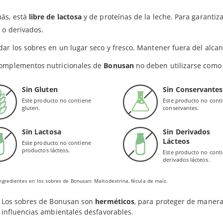
ctobacillus acidophilus
señalar que, en el intervalo de 15 minutos de espera, las bacteri
a el período establecidos en la fecha de caducidad.
ás, está
libre de lactosa
y de proteínas de la leche. Para garantiza
be superarse la dosis diaria expresamente indicada por
Bonusa
fidobacterium bifidum
n probiótico de Bonusan compuesto por
 o derivados.
6 cepas diferentes
: Lacto
bacillus casei, Lactococcus lactis, Lactobacillus rhamnosus y Bif
ar los sobres en un lugar seco y fresco. Mantener fuera del alcan
ctobacillus casei
 Fructooligosacáridos (FOS).
complementos nutricionales de
Bonusan
no deben utilizarse como 
EFICIOS
ctococcus lactis
Sin Gluten
Sin Conservantes
epas que se han utilizado para este producto de Bonusan son
tole
Este producto no contiene
Este producto no cont
ctobacillus rhamnosus
gluten.
conservantes.
care Pro garantiza una mayor tasa de supervivencia en el tracto 
ización. Además:
Sin Lactosa
Sin Derivados
ifidobacterium longum
Lácteos
Este producto no contiene
Las bacterias utilizadas en Darmocare Pro se han cultivado
sin n
productos lácteos.
Este producto no cont
suplemento libre de lactosa y proteínas de la leche.
pletado con Fructooligosacáridos (FOS)
derivados lácteos.
La fécula de maíz y los FOS constituyen una matriz que actúa de
ngredientes en los sobres de Bonusan: Maltodextrina, fécula de maíz.
bacterias.
Los sobres de Bonusan son
herméticos
, para proteger de manera 
influencias ambientales desfavorables.