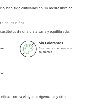
as desarrollan una capa mucosa protectora.
rlo, han sido cultivadas en un medio libre de
n
.
bacillus acidophilus, Bifidobacterium bifidum,
idobacterium longum. Además, a esta fórmula se le
ce de los niños.
sustitutos de una dieta sana y equilibrada.
Sin Colorantes
rantes al ácido clorhídrico y la bilis.
Por lo tanto,
iene
Este producto no contiene
colorantes.
gastro-intestinal, fomentando su capacidad de
ingún producto lácteo
. Esto lo convierte en un
iene
 apoyo para el
crecimiento de las cepas
de
eficaz contra el agua, oxígeno, luz y otras