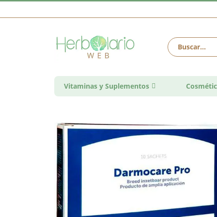
Vitaminas y Suplementos
Cosmétic
Saltar
al
final
de
la
galería
de
imágenes