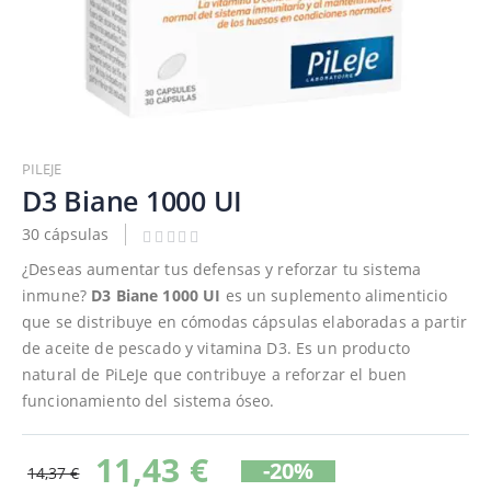
Saltar
al
PILEJE
comienzo
D3 Biane 1000 UI
de
30 cápsulas
la
galería
¿Deseas aumentar tus defensas y reforzar tu sistema
de
inmune?
D3 Biane 1000 UI
es un suplemento alimenticio
imágenes
que se distribuye en cómodas cápsulas elaboradas a partir
de aceite de pescado y vitamina D3. Es un producto
natural de PiLeJe que contribuye a reforzar el buen
funcionamiento del sistema óseo.
11,43 €
-20%
14,37 €