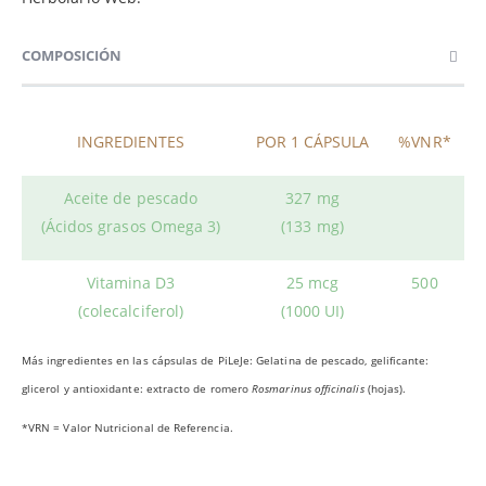
COMPOSICIÓN
INGREDIENTES
POR 1 CÁPSULA
%VNR*
Aceite de pescado
327 mg
(Ácidos grasos Omega 3)
(133 mg)
Vitamina D3
25 mcg
500
(colecalciferol)
(1000 UI)
Más ingredientes en las cápsulas de PiLeJe: Gelatina de pescado, gelificante:
glicerol y antioxidante: extracto de romero
Rosmarinus officinalis
(hojas).
*VRN = Valor Nutricional de Referencia.